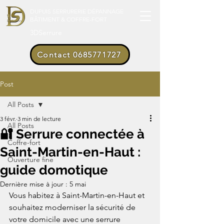
DUPUIS SERRURERIE DÉPANNAGE
BÂTIMENT & COFFRE-FORT
3DSerrure
Contact 0685771727
Post
All Posts
3 févr.
3 min de lecture
All Posts
🔐 Serrure connectée à
Coffre-fort
Saint-Martin-en-Haut :
Ouverture fine
guide domotique
Dernière mise à jour :
5 mai
Vous habitez à Saint-Martin-en-Haut et 
souhaitez moderniser la sécurité de 
votre domicile avec une serrure 