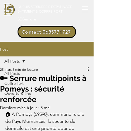
DUPUIS SERRURERIE DÉPANNAGE
BÂTIMENT & COFFRE-FORT
3DSerrure
Contact 0685771727
Post
All Posts
25 mars
6 min de lecture
All Posts
🔑 Serrure multipoints à
Coffre-fort
Pomeys : sécurité
Ouverture fine
renforcée
Dernière mise à jour :
5 mai
🏠 À Pomeys (69590), commune rurale 
du Pays Mornantais, la sécurité du 
domicile est une priorité pour de 