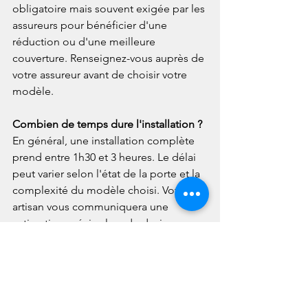
obligatoire mais souvent exigée par les 
assureurs pour bénéficier d'une 
réduction ou d'une meilleure 
couverture. Renseignez-vous auprès de 
votre assureur avant de choisir votre 
modèle.
Combien de temps dure l'installation ? 
En général, une installation complète 
prend entre 1h30 et 3 heures. Le délai 
peut varier selon l'état de la porte et la 
complexité du modèle choisi. Votre 
artisan vous communiquera une 
estimation précise lors du devis.
3DSerrure intervient-il rapidement à 
Pomeys en cas d'urgence ? 
Oui, 
Dupuis Serrurerie 3DSerrure assure des 
interventions rapides à Pomeys et dans 