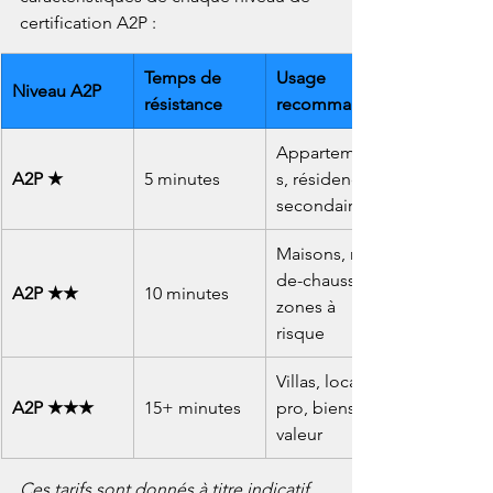
certification A2P :
Temps de 
Usage 
Niveau A2P
résistance
recommandé
Appartement
A2P ★
5 minutes
s, résidences 
secondaires
Maisons, rez-
de-chaussée, 
A2P ★★
10 minutes
zones à 
risque
Villas, locaux 
A2P ★★★
15+ minutes
pro, biens de 
valeur
Ces tarifs sont donnés à titre indicatif 