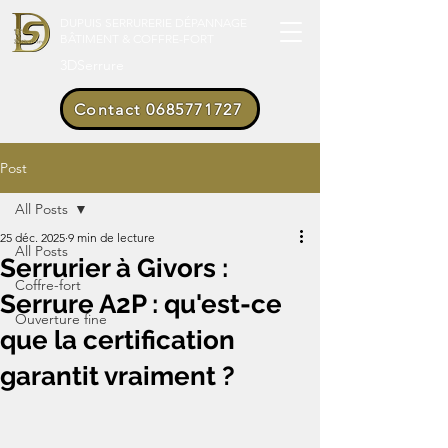
DUPUIS SERRURERIE DÉPANNAGE
BÂTIMENT & COFFRE-FORT
3DSerrure
Contact 0685771727
Post
All Posts
25 déc. 2025
9 min de lecture
All Posts
Serrurier à Givors :
Coffre-fort
Serrure A2P : qu'est-ce
Ouverture fine
que la certification
garantit vraiment ?