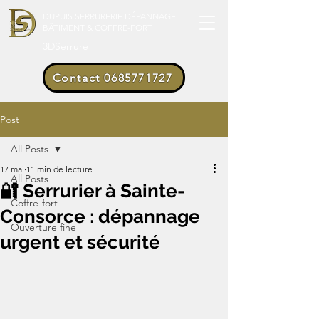
DUPUIS SERRURERIE DÉPANNAGE
BÂTIMENT & COFFRE-FORT
3DSerrure
Contact 0685771727
Post
All Posts
17 mai
11 min de lecture
All Posts
🔐 Serrurier à Sainte-
Coffre-fort
Consorce : dépannage
Ouverture fine
urgent et sécurité