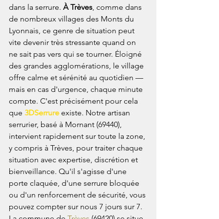
dans la serrure. 
À Trèves
, comme dans 
de nombreux villages des Monts du 
Lyonnais, ce genre de situation peut 
vite devenir très stressante quand on 
ne sait pas vers qui se tourner. Éloigné 
des grandes agglomérations, le village 
offre calme et sérénité au quotidien — 
mais en cas d'urgence, chaque minute 
compte. C'est précisément pour cela 
que 
3DSerrure
 existe. Notre artisan 
serrurier, basé à Mornant (69440), 
intervient rapidement sur toute la zone, 
y compris à Trèves, pour traiter chaque 
situation avec expertise, discrétion et 
bienveillance. Qu'il s'agisse d'une 
porte claquée, d'une serrure bloquée 
ou d'un renforcement de sécurité, vous 
pouvez compter sur nous 7 jours sur 7.
La commune de 
Trèves
 (69420) se situe 