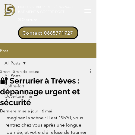
DUPUIS SERRURERIE DÉPANNAGE
BÂTIMENT & COFFRE-FORT
3DSerrure
Contact 0685771727
Post
All Posts
3 mars
10 min de lecture
All Posts
🔐 Serrurier à Trèves :
Coffre-fort
dépannage urgent et
Ouverture fine
sécurité
Dernière mise à jour :
6 mai
Imaginez la scène : il est 19h30, vous 
rentrez chez vous après une longue 
journée, et votre clé refuse de tourner 