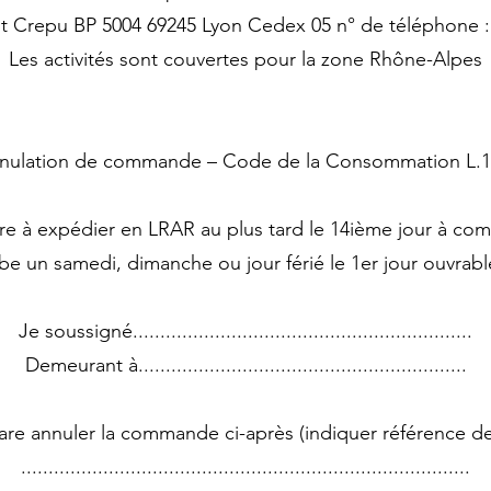
t Crepu BP 5004 69245 Lyon Cedex 05 n° de téléphone 
Les activités sont couvertes pour la zone Rhône-Alpes
nnulation de commande – Code de la Consommation L.12
re à expédier en LRAR au plus tard le 14ième jour à comp
be un samedi, dimanche ou jour férié le 1er jour ouvrable
Je soussigné..............................................................
Demeurant à............................................................
are annuler la commande ci-après (indiquer référence dev
..................................................................................