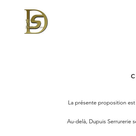
DUPUIS SERRURERIE DÉP
BÂTIMENT & COFFRE-FOR
3DSerrure
Accueil
Dépannage urgent
Coffres
C
La présente proposition est 
Au-delà, Dupuis Serrurerie se