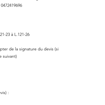
: 0472419696
1-23 à L.121-26
ter de la signature du devis (si
 suivant)
is) :