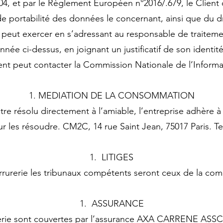
004, et par le Règlement Européen n°2016/.679, le Client
 de portabilité des données le concernant, ainsi que du 
il peut exercer en s’adressant au responsable de traiteme
née ci-dessus, en joignant un justificatif de son identité
ient peut contacter la Commission Nationale de l’Informa
MEDIATION DE LA CONSOMMATION
 être résolu directement à l’amiable, l’entreprise adhèr
 les résoudre. CM2C, 14 rue Saint Jean, 75017 Paris. Tel 
LITIGES
errurerie les tribunaux compétents seront ceux de la co
ASSURANCE
urerie sont couvertes par l’assurance AXA CARRENE A