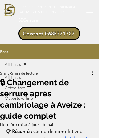
DUPUIS SERRURERIE DÉPANNAGE
BÂTIMENT & COFFRE-FORT
3DSerrure
Contact 0685771727
Post
All Posts
5 janv.
5 min de lecture
All Posts
🔒 Changement de
Coffre-fort
serrure après
Ouverture fine
cambriolage à Aveize :
guide complet
Dernière mise à jour :
6 mai
📋 Résumé : 
Ce guide complet vous 