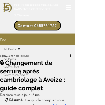
DUPUIS SERRURERIE DÉPANNAGE
BÂTIMENT & COFFRE-FORT
3DSerrure
Contact 0685771727
Post
All Posts
5 janv.
5 min de lecture
All Posts
🔒 Changement de
Coffre-fort
serrure après
Ouverture fine
cambriolage à Aveize :
guide complet
Dernière mise à jour :
6 mai
📋 Résumé : 
Ce guide complet vous 