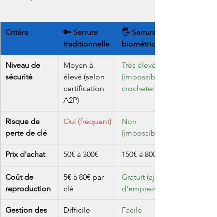
Critère
🔑 Serrure 
🖐️ Serrure 
traditionnelle
biométrique
Niveau de 
Moyen à 
Très élevé 
sécurité
élevé (selon 
(impossible à 
certification 
crocheter)
A2P)
Risque de 
Oui (fréquent)
Non 
perte de clé
(impossible)
Prix d'achat
50€ à 300€
150€ à 800€
Coût de 
5€ à 80€ par 
Gratuit (ajout 
reproduction
clé
d'empreinte)
Gestion des 
Difficile 
Facile 