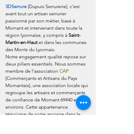
3DSerrure
 (Dupuis Serrurerie), c'est 
avant tout un artisan serrurier 
passionné par son métier, basé à 
Mornant et intervenant dans toute la 
région lyonnaise, y compris à 
Saint-
Martin-en-Haut
 et dans les communes 
des Monts du Lyonnais.
Notre engagement qualité repose sur 
deux piliers essentiels. Nous sommes 
membre de l'association 
CAP
(Commerçants et Artisans du Pays 
Mornantais), une association locale qui 
regroupe les artisans et commerçants 
de confiance de Mornant 69440 et ses 
environs. Cette appartenance 
témoigne de notre ancrage dans le 
tissu économique local et de notre 
engagement envers les habitants de la 