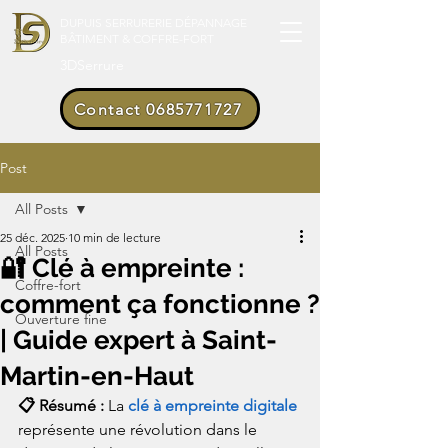
DUPUIS SERRURERIE DÉPANNAGE
BÂTIMENT & COFFRE-FORT
3DSerrure
Contact 0685771727
Post
All Posts
25 déc. 2025
10 min de lecture
All Posts
🔐 Clé à empreinte :
Coffre-fort
comment ça fonctionne ?
Ouverture fine
| Guide expert à Saint-
Martin-en-Haut
📋 Résumé : 
La 
clé à empreinte digitale
représente une révolution dans le 