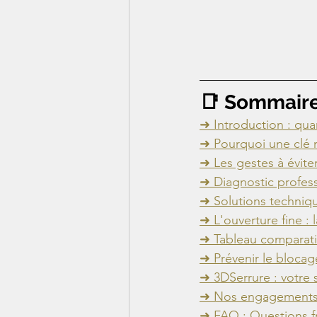
📑 Sommair
➜ Introduction : quan
➜ Pourquoi une clé r
➜ Les gestes à évit
➜ Diagnostic profess
➜ Solutions techniqu
➜ L'ouverture fine :
➜ Tableau comparatif
➜ Prévenir le blocage
➜ 3DSerrure : votre 
➜ Nos engagements q
➜ FAQ : Questions f