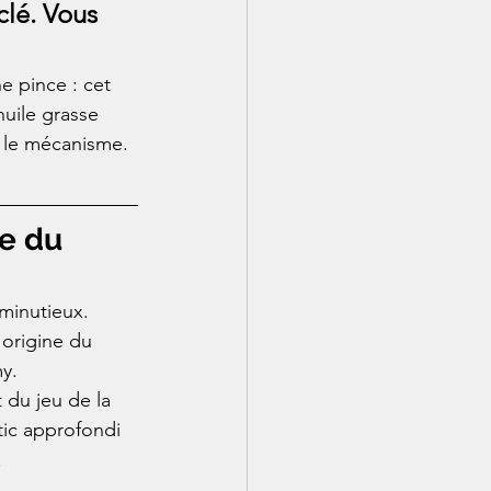
lé. Vous 
e pince : cet 
huile grasse 
r le mécanisme. 
se du 
minutieux. 
'origine du 
y.
 du jeu de la 
tic approfondi 
.