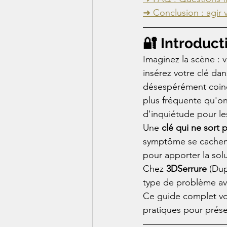
➜ Conclusion : agir 
🔐 Introduct
Imaginez la scène : 
insérez votre clé dans
désespérément coincé
plus fréquente qu'on
d'inquiétude pour le
Une 
clé qui ne sort p
symptôme se cachent 
pour apporter la solu
Chez 
3DSerrure
 (Du
type de problème av
Ce guide complet vou
pratiques pour prése