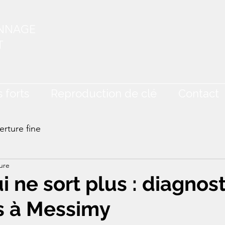
ANNAGE
T
 forts
Reproduction de clé
Contact
rture fine
ure
i ne sort plus : diagnost
s à Messimy