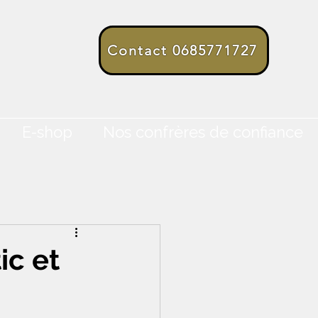
Contact 0685771727
E-shop
Nos confrères de confiance
ic et