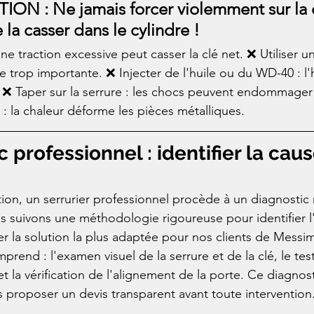
ION : Ne jamais forcer violemment sur la c
 la casser dans le cylindre !
une traction excessive peut casser la clé net. ❌ Utiliser un
e trop importante. ❌ Injecter de l'huile ou du WD-40 : l'
s. ❌ Taper sur la serrure : les chocs peuvent endommage
 : la chaleur déforme les pièces métalliques.
c professionnel : identifier la cau
tion, un serrurier professionnel procède à un diagnostic 
us suivons une méthodologie rigoureuse pour identifier l
 la solution la plus adaptée pour nos clients de Messim
rend : l'examen visuel de la serrure et de la clé, le test
 et la vérification de l'alignement de la porte. Ce diagnos
proposer un devis transparent avant toute intervention