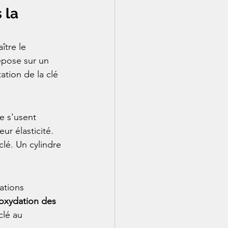
 la 
ître le 
epose sur un 
ation de la clé 
e s'usent 
r élasticité. 
lé. Un cylindre 
ations 
oxydation des 
clé au 