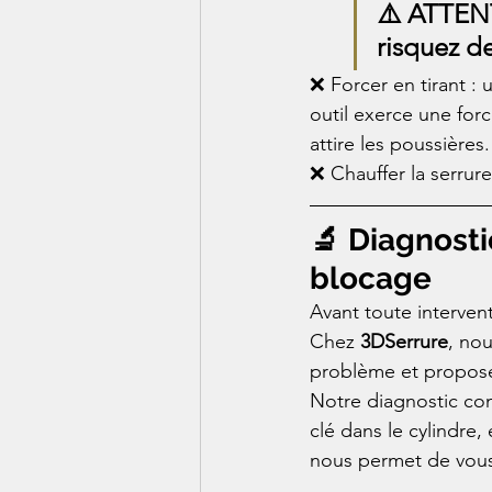
⚠️ ATTENT
risquez de
❌ Forcer en tirant : 
outil exerce une forc
attire les poussière
❌ Chauffer la serrure
🔬 Diagnosti
blocage
Avant toute interven
Chez 
3DSerrure
, no
problème et proposer
Notre diagnostic comp
clé dans le cylindre,
nous permet de vous 