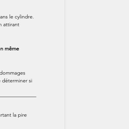
ns le cylindre. 
 attirant 
on même 
es dommages 
 déterminer si 
tant la pire 