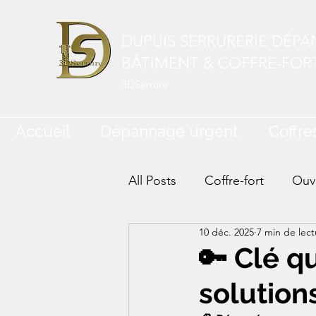
DUPUIS SERRURERIE DÉP
BÂTIMENT & COFFRE-FOR
3DSerrure
Accueil
Dépannage urgent
Coffres
All Posts
Coffre-fort
Ouve
10 déc. 2025
7 min de lect
🔑 Clé qu
solution