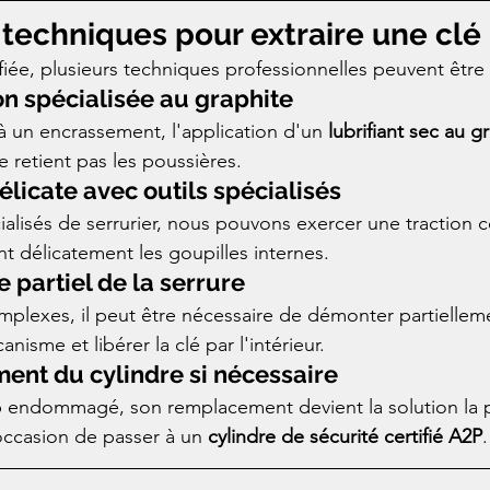
s techniques pour extraire une cl
ifiée, plusieurs techniques professionnelles peuvent êtr
on spécialisée au graphite
à un encrassement, l'application d'un 
lubrifiant sec au g
ne retient pas les poussières.
élicate avec outils spécialisés
cialisés de serrurier, nous pouvons exercer une traction c
nt délicatement les goupilles internes.
partiel de la serrure
mplexes, il peut être nécessaire de démonter partielleme
isme et libérer la clé par l'intérieur.
nt du cylindre si nécessaire
rop endommagé, son remplacement devient la solution la p
'occasion de passer à un 
cylindre de sécurité certifié A2P
.