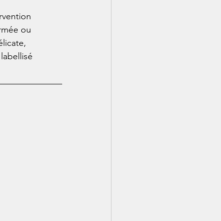
rvention 
ormée ou 
licate, 
labellisé 