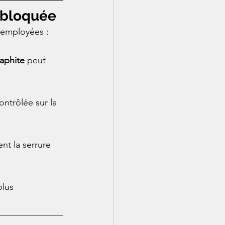
é bloquée
e employées :
raphite
 peut 
ontrôlée sur la 
nt la serrure 
lus 