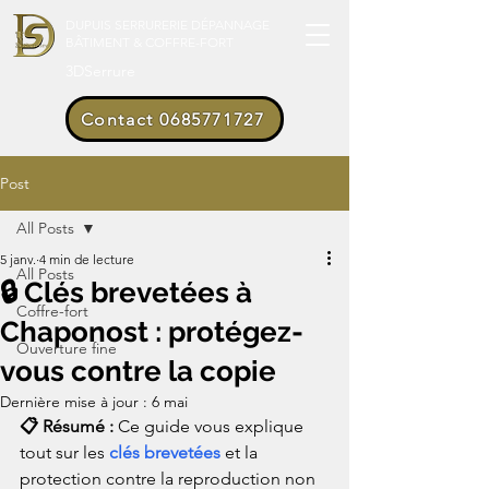
DUPUIS SERRURERIE DÉPANNAGE
BÂTIMENT & COFFRE-FORT
3DSerrure
Contact 0685771727
Post
All Posts
5 janv.
4 min de lecture
All Posts
🔒 Clés brevetées à
Coffre-fort
Chaponost : protégez-
Ouverture fine
vous contre la copie
Dernière mise à jour :
6 mai
📋 Résumé : 
Ce guide vous explique 
tout sur les 
clés brevetées
 et la 
protection contre la reproduction non 