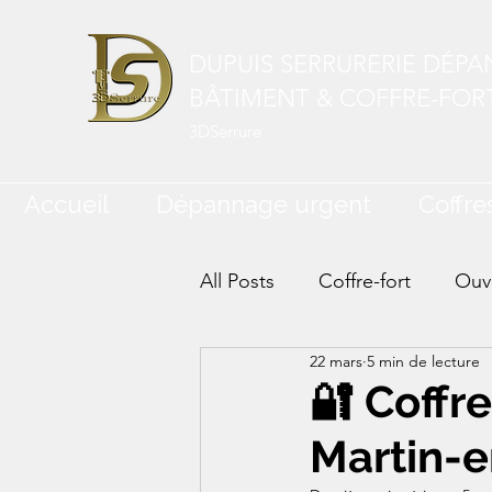
DUPUIS SERRURERIE DÉP
BÂTIMENT & COFFRE-FOR
3DSerrure
Accueil
Dépannage urgent
Coffres
All Posts
Coffre-fort
Ouve
22 mars
5 min de lecture
🔐 Coffr
Martin-e