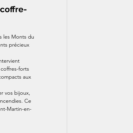
coffre-
s les Monts du 
nts précieux 
ntervient 
coffres-forts 
 compacts aux 
r vos bijoux, 
incendies. Ce 
int-Martin-en-