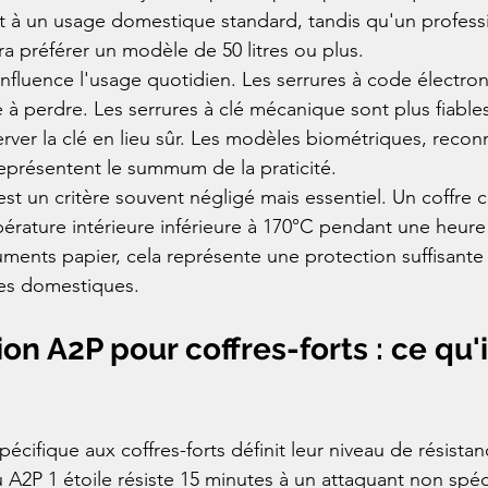
ent à un usage domestique standard, tandis qu'un professi
a préférer un modèle de 50 litres ou plus.
influence l'usage quotidien. Les serrures à code électron
 à perdre. Les serrures à clé mécanique sont plus fiable
rver la clé en lieu sûr. Les modèles biométriques, reconn
représentent le summum de la praticité.
est un critère souvent négligé mais essentiel. Un coffre c
érature intérieure inférieure à 170°C pendant une heure
uments papier, cela représente une protection suffisante 
ies domestiques.
ion A2P pour coffres-forts : ce qu'i
spécifique aux coffres-forts définit leur niveau de résistan
au A2P 1 étoile résiste 15 minutes à un attaquant non spéci