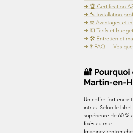
➜ 🏆 Certification A2
➜ 🔧 Installation pro
➜ ⚖️ Avantages et i
➜ 💶 Tarifs et budget
➜ 🛠️ Entretien et m
➜ ❓ FAQ — Vos ques
🔐 Pourquoi 
Martin-en-H
Un coffre-fort encas
intrus. Selon le label 
supérieure de 60 % a
fixés au mur.
Imaginez rentrer che