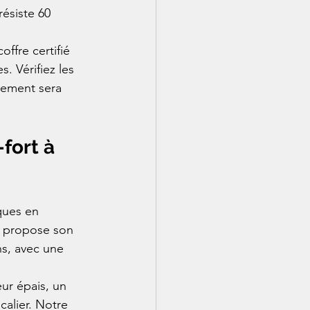
résiste 60 
fre certifié 
. Vérifiez les 
sement sera 
fort à 
ques en 
t propose son 
ns, avec une 
ur épais, un 
alier. Notre 