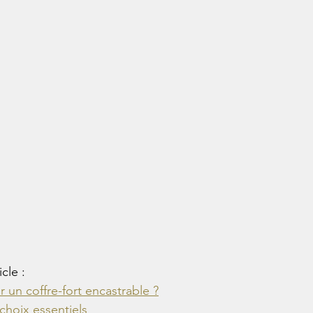
cle :
 un coffre-fort encastrable ?
choix essentiels