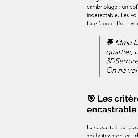
cambriolage : un cof
indétectable. Les vo
face à un coffre invis
💬 Mme D.
quartier, 
3DSerrure.
On ne voit
🎯 Les critèr
encastrable
La capacité intérieur
souhaitez stocker : 