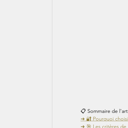
📋 Sommaire de l'arti
➜ 🔐 Pourquoi choisir
➜ 🎯 Les critères de 