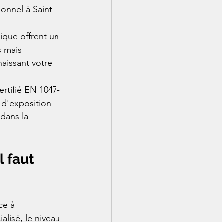
onnel à Saint-
ique offrent un 
s mais 
aissant votre 
ertifié EN 1047-
 d'exposition 
dans la 
l faut 
ce à 
alisé, le niveau 