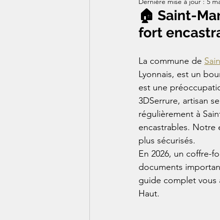
Dernière mise à jour :
5 ma
🏠 Saint-Mar
fort encastr
La commune de 
Sai
Lyonnais, est un bo
est une préoccupatio
3DSerrure, artisan ser
régulièrement à Saint
encastrables. Notre
plus sécurisés.
En 2026, un coffre-fo
documents importants
guide complet vous ai
Haut.