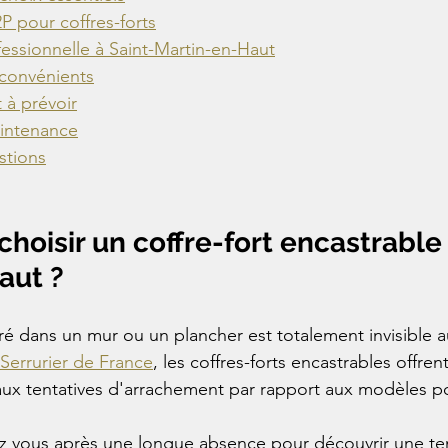
P pour coffres-forts
fessionnelle à Saint-Martin-en-Haut
nconvénients
 à prévoir
aintenance
tions
choisir un coffre-fort encastrable 
aut ?
tré dans un mur ou un plancher est totalement invisible 
Serrurier de France
, les coffres-forts encastrables offren
ux tentatives d'arrachement par rapport aux modèles po
z vous après une longue absence pour découvrir une ten