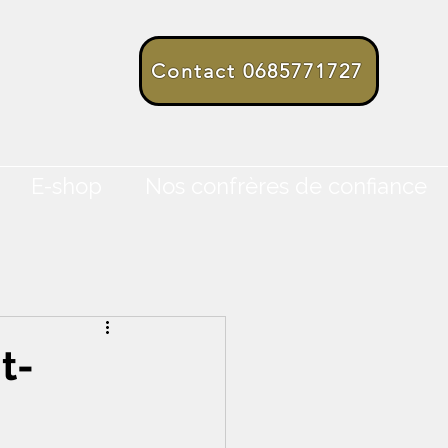
Contact 0685771727
E-shop
Nos confrères de confiance
t-