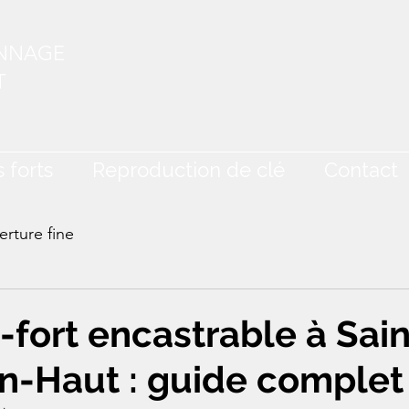
ANNAGE
T
 forts
Reproduction de clé
Contact
rture fine
e-fort encastrable à Sain
n-Haut : guide complet