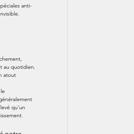
péciales anti-
nvisible.
rachement, 
t au quotidien. 
n atout 
le 
 généralement 
élevé qu'un 
stissement.
é notre 