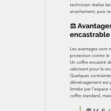
technicien réalise le
arrachement, puis res
⚖️ Avantages
encastrable
Les avantages sont mu
protection contre le
Un coffre encastré d
valorisant pour la re
Quelques contraintes 
déménagement est plu
limitée par l'espace 
coffre standard, mais
💬 M. R. à