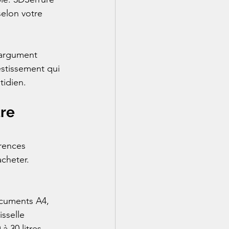
selon votre 
 argument 
estissement qui 
tidien.
re 
rences 
cheter.

ocuments A4, 
sselle 
 30 litres. 