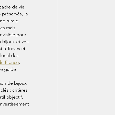
cadre de vie 
préservés, la 
ne rurale 
tes mais 
nvisible pour 
 bijoux et vos 
t à Trèves et 
local des 
 de France
, 
ce guide 
ion de bijoux 
lés : critères 
if objectif, 
 investissement 