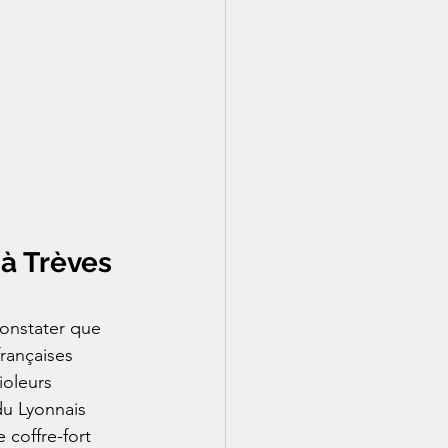
 à Trèves 
onstater que 
françaises 
oleurs 
du Lyonnais 
 coffre-fort 