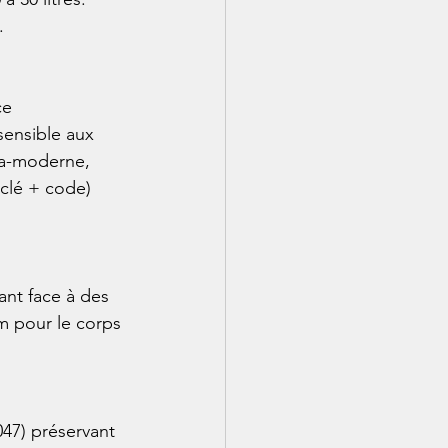


ce 
sensible aux 
ra-moderne, 
clé + code) 
nt face à des 
m pour le corps 
47) préservant 