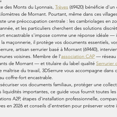
i
 des Monts du Lyonnais, 
Trèves
 (69420) bénéficie d'un 
kilomètres de Mornant. Pourtant, même dans ces villages 
este une préoccupation centrale : les cambriolages en zo
née, et les particuliers cherchent des solutions discrè
fort encastrable s'impose comme une réponse idéale — i
s la maçonnerie, il protège vos documents essentiels, vos
errure, artisan serrurier basé à Mornant (69440), intervien
munes voisines. Membre de l'
association CAP
 — réseau 
nts de Mornant — et titulaire du label qualité 
Serrurier
e maîtrise du travail, 3DSerrure vous accompagne dans 
u coffre-fort encastrable.
sécuriser vos documents familiaux, protéger une collect
s liquidités importantes, ce guide vous fournit toutes les c
ations A2P, étapes d'installation professionnelle, comparat
èves en 2026 et conseils d'entretien pour préserver votre