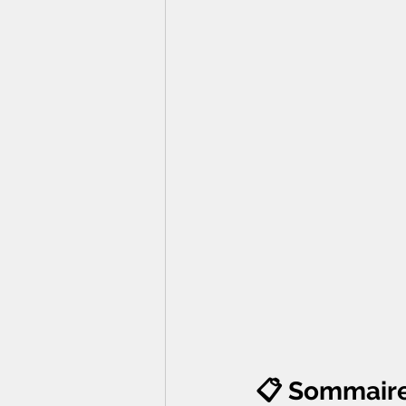
📋 Sommair