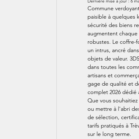
Dernière mise à jour :
6 ma
Commune verdoyante
paisible à quelques 
sécurité des biens r
augmentent chaque an
robustes. Le coffre-
un intrus, ancré dan
objets de valeur. 3DS
dans toutes les com
artisans et commerça
gage de qualité et d
complet 2026 dédié a
Que vous souhaitiez 
ou mettre à l'abri de
de sélection, certific
tarifs pratiqués à Tr
sur le long terme.