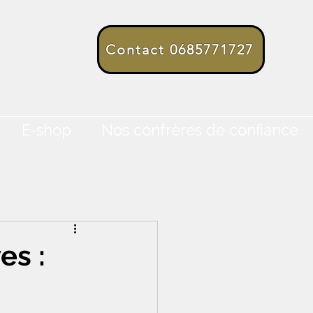
Contact 0685771727
E-shop
Nos confrères de confiance
es :