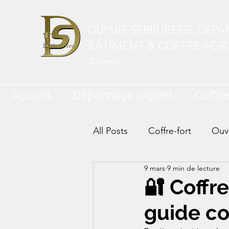
DUPUIS SERRURERIE DÉP
BÂTIMENT & COFFRE-FOR
3DSerrure
Accueil
Dépannage urgent
Coffres
All Posts
Coffre-fort
Ouve
9 mars
9 min de lecture
🔐 Coffre
guide co