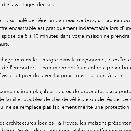
 des avantages décisifs.

 : dissimulé derrière un panneau de bois, un tableau ou
offre encastrable est pratiquement indétectable lors d'une
ispose de 5 à 10 minutes dans votre maison ne prendra 
urs.

chage maximale : intégré dans la maçonnerie, le coffre es
 de l'emporter — contrairement à un coffre à poser bou
isser et prendre avec lui pour l'ouvrir ailleurs à l'abri.

uments irremplaçables : actes de propriété, passeports,
de famille, doubles de clés de véhicule ou de résidence 
i ne se remplace pas facilement mérite une protection d
s architectures locales : à Trèves, les maisons présente
 béton épais, idéaux pour une niche de coffre encastrab