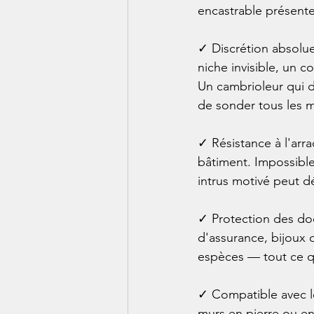
encastrable présente
✓ Discrétion absolue
niche invisible, un c
Un cambrioleur qui d
de sonder tous les m
✓ Résistance à l'arra
bâtiment. Impossible
intrus motivé peut dév
✓ Protection des doc
d'assurance, bijoux 
espèces — tout ce qu
✓ Compatible avec le
murs en pierre ou en