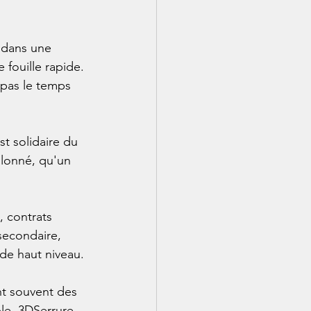
 dans une 
 fouille rapide. 
pas le temps 
t solidaire du 
lonné, qu'un 
 contrats 
secondaire, 
e haut niveau.

nt souvent des 
le. 3DSerrure 