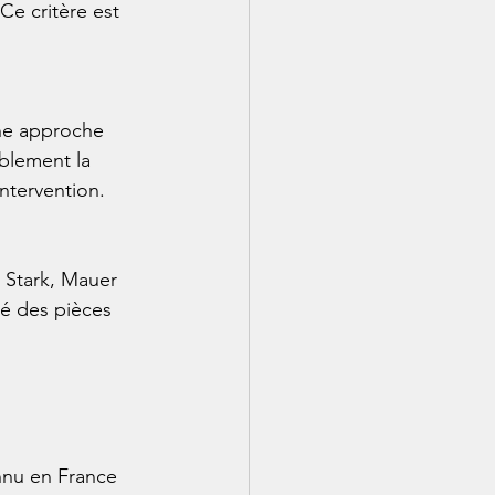
e critère est 
ne approche 
blement la 
ntervention.

 Stark, Mauer 
té des pièces 
onnu en France 