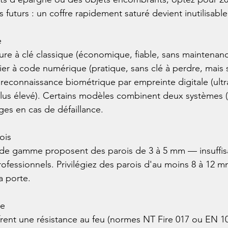
 futurs : un coffre rapidement saturé devient inutilisable.


errure à clé classique (économique, fiable, sans maintenan
vier à code numérique (pratique, sans clé à perdre, mais 
a reconnaissance biométrique par empreinte digitale (ult
 plus élevé). Certains modèles combinent deux systèmes (
ges en cas de défaillance.

is

 de gamme proposent des parois de 3 à 5 mm — insuffisa
ofessionnels. Privilégiez des parois d'au moins 8 à 12 m
 porte.

e

rent une résistance au feu (normes NT Fire 017 ou EN 10