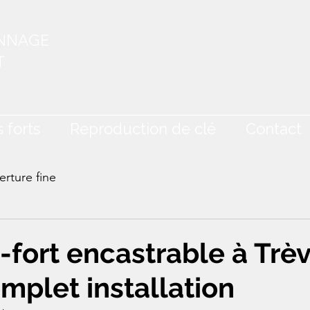
ANNAGE
T
 forts
Reproduction de clé
Contact
rture fine
-fort encastrable à Trèv
mplet installation