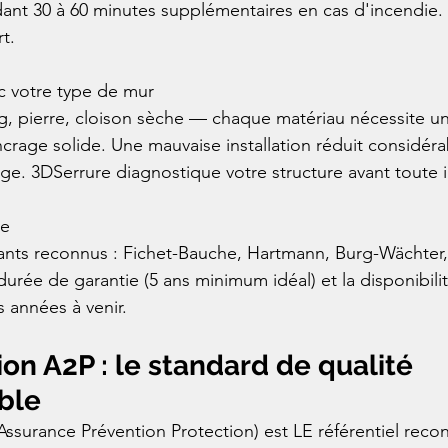
t 30 à 60 minutes supplémentaires en cas d'incendie. C
.

c votre type de mur

g, pierre, cloison sèche — chaque matériau nécessite u
ncrage solide. Une mauvaise installation réduit considéra
age. 3DSerrure diagnostique votre structure avant toute i
e

icants reconnus : Fichet-Bauche, Hartmann, Burg-Wächter,
 durée de garantie (5 ans minimum idéal) et la disponibili
 années à venir.
ion A2P : le standard de qualité 
ble
(Assurance Prévention Protection) est LE référentiel rec