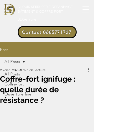
DUPUIS SERRURERIE DÉPANNAGE
BÂTIMENT & COFFRE-FORT
3DSerrure
Contact 0685771727
Post
All Posts
25 déc. 2025
8 min de lecture
All Posts
Coffre-fort ignifuge :
Coffre-fort
quelle durée de
Ouverture fine
résistance ?