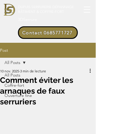
DUPUIS SERRURERIE DÉPANNAGE
BÂTIMENT & COFFRE-FORT
3DSerrure
Contact 0685771727
Post
All Posts
10 nov. 2025
3 min de lecture
All Posts
Comment éviter les
Coffre-fort
arnaques de faux
Ouverture fine
serruriers