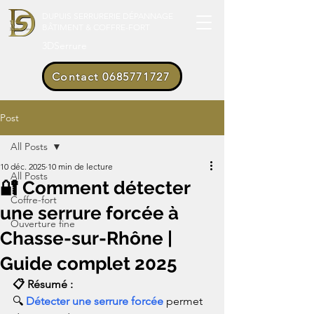
DUPUIS SERRURERIE DÉPANNAGE
BÂTIMENT & COFFRE-FORT
3DSerrure
Contact 0685771727
Post
All Posts
10 déc. 2025
10 min de lecture
All Posts
🔐 Comment détecter
Coffre-fort
une serrure forcée à
Ouverture fine
Chasse-sur-Rhône |
Guide complet 2025
📋 Résumé :
🔍 
Détecter une serrure forcée
 permet 