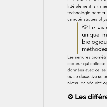
littéralement la « me
technologie permet d
caractéristiques phy
💡 Le sav
unique, m
biologiqu
méthodes 
Les serrures biomét
capteur qui collecte
données avec celles 
ou se désactive selon
niveau de sécurité o
⚙️ Les diffé