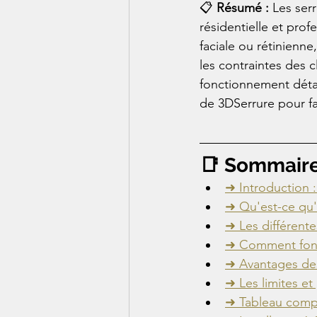
📋 
Résumé : 
Les ser
résidentielle et pro
faciale ou rétinienne
les contraintes des c
fonctionnement détail
de 3DSerrure pour fa
📑 Sommair
➜ Introduction :
➜ Qu'est-ce qu'
➜ Les différent
➜ Comment fonct
➜ Avantages des
➜ Les limites et
➜ Tableau compa