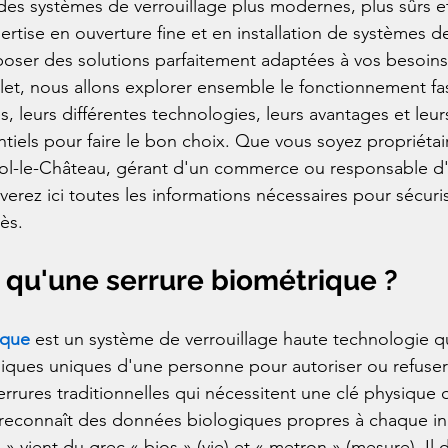
 des systèmes de verrouillage plus modernes, plus sûrs et
rtise en ouverture fine et en installation de systèmes d
oser des solutions parfaitement adaptées à vos besoins
et, nous allons explorer ensemble le fonctionnement fa
, leurs différentes technologies, leurs avantages et leurs 
ntiels pour faire le bon choix. Que vous soyez propriétai
ol-le-Château, gérant d'un commerce ou responsable d
verez ici toutes les informations nécessaires pour sécuri
ès.
 qu'une serrure biométrique ?
ique
 est un système de verrouillage haute technologie qui
siques uniques d'une personne pour autoriser ou refuser 
rrures traditionnelles qui nécessitent une clé physique 
 reconnaît des données biologiques propres à chaque in
» vient du grec « bios » (vie) et « metron » (mesure). Il