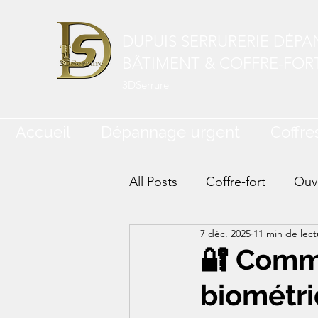
DUPUIS SERRURERIE DÉP
BÂTIMENT & COFFRE-FOR
3DSerrure
Accueil
Dépannage urgent
Coffres
All Posts
Coffre-fort
Ouve
7 déc. 2025
11 min de lect
🔐 Comm
biométri