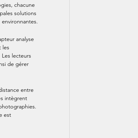
ogies, chacune 
ipales solutions 
 environnantes.
apteur analyse 
 les 
 Les lecteurs 
si de gérer 
distance entre 
s intègrent 
 photographies. 
e est 