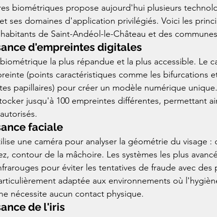
res biométriques propose aujourd'hui plusieurs technol
 et ses domaines d'application privilégiés. Voici les princ
s habitants de Saint-Andéol-le-Château et des communes
ance d'empreintes digitales
 biométrique la plus répandue et la plus accessible. Le c
reinte (points caractéristiques comme les bifurcations et
tes papillaires) pour créer un modèle numérique unique.
cker jusqu'à 100 empreintes différentes, permettant ain
 autorisés.
ance faciale
ilise une caméra pour analyser la géométrie du visage : 
ez, contour de la mâchoire. Les systèmes les plus avancé
nfrarouges pour éviter les tentatives de fraude avec des
articulièrement adaptée aux environnements où l'hygièn
e ne nécessite aucun contact physique.
nce de l'iris