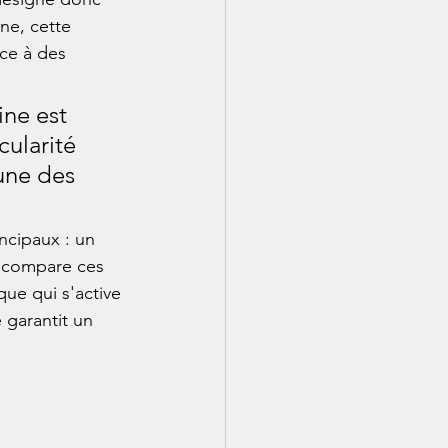
ne, cette 
ce à des 
ne est 
ularité 
une des 
ncipaux : un 
t compare ces 
ue qui s'active 
 garantit un 