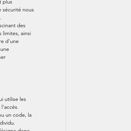
 plus 
e sécurité nous 
.
scinant des 
limites, ainsi 
re d'une 
'une 
ser 
 utilise les 
l'accès. 
ou un code, la 
dividu.
 désigne donc 