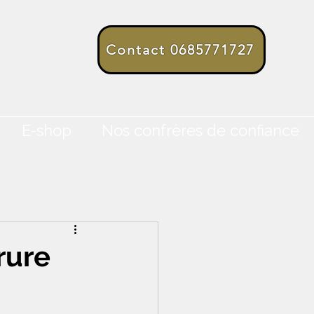
Contact 0685771727
E-shop
Nos confrères de confiance
rure