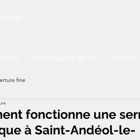
ANNAGE
T
 forts
Reproduction de clé
Contact
rture fine
ure
ent fonctionne une ser
que à Saint-Andéol-le-