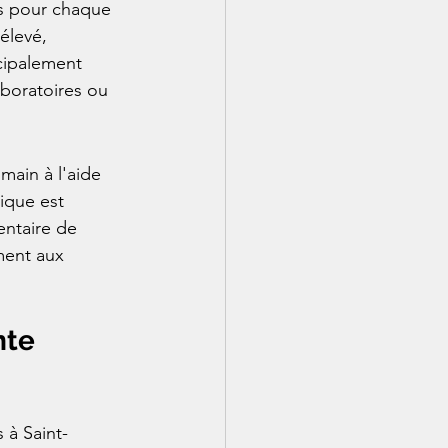
es pour chaque 
élevé, 
cipalement 
boratoires ou 
ain à l'aide 
ique est 
entaire de 
ment aux 
te 
 à Saint-