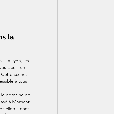
s la 
ail à Lyon, les 
vos clés – un 
 Cette scène, 
essible à tous 
 le domaine de 
 basé à Mornant 
s clients dans 