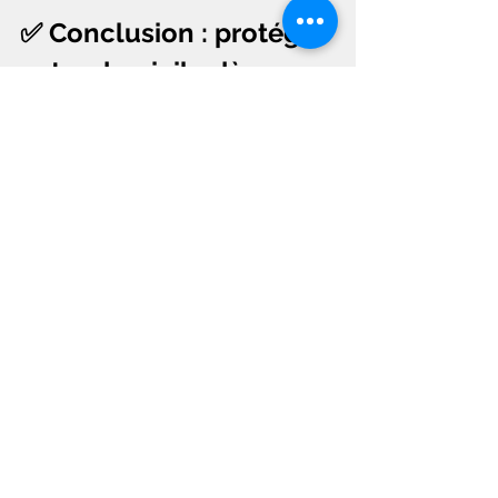
✅ Conclusion : protégez 
votre domicile dès 
maintenant
Le bumping représente une menace 
réelle pour la sécurité de votre 
domicile à Saint-Maurice-sur-Dargoire 
et dans toute la région lyonnaise. 
Heureusement, des solutions efficaces 
et abordables existent pour vous 
protéger contre cette technique 
d'effraction.
Chez 3DSerrure (Dupuis Serrurerie), 
nous mettons notre expertise à votre 
service pour évaluer votre niveau de 
protection actuel et vous proposer les 
solutions les plus adaptées à vos 