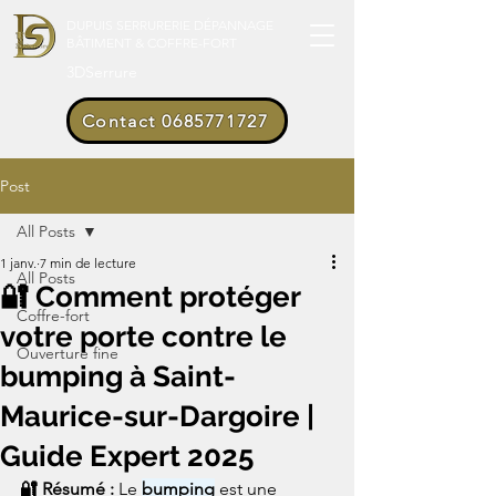
DUPUIS SERRURERIE DÉPANNAGE
BÂTIMENT & COFFRE-FORT
3DSerrure
Contact 0685771727
Post
All Posts
1 janv.
7 min de lecture
All Posts
🔐 Comment protéger
Coffre-fort
votre porte contre le
Ouverture fine
bumping à Saint-
Maurice-sur-Dargoire |
Guide Expert 2025
🔐 Résumé : 
Le 
bumping
 est une 