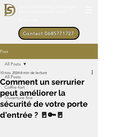
DUPUIS SERRURERIE DÉPANNAGE
BÂTIMENT & COFFRE-FORT
3DSerrure
Contact 0685771727
Post
All Posts
10 nov. 2024
8 min de lecture
All Posts
Comment un serrurier
Coffre-fort
peut améliorer la
Ouverture fine
sécurité de votre porte
d'entrée ? 🚪🔑🚪