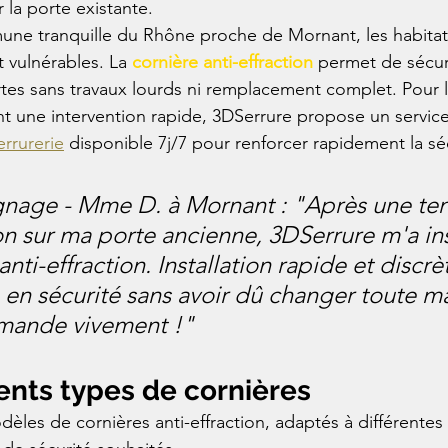
 la porte existante.
ne tranquille du Rhône proche de Mornant, les habitat
 vulnérables. La 
cornière anti-effraction
 permet de sécur
tes sans travaux lourds ni remplacement complet. Pour le
t une intervention rapide, 3DSerrure propose un servic
rrurerie
 disponible 7j/7 pour renforcer rapidement la sé
nage - Mme D. à Mornant : "Après une ten
on sur ma porte ancienne, 3DSerrure m'a ins
anti-effraction. Installation rapide et discrè
 en sécurité sans avoir dû changer toute ma
mande vivement !"
rents types de cornières
odèles de cornières anti-effraction, adaptés à différentes