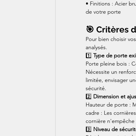
• Finitions : Acier b
de votre porte
🎯 Critères 
Pour bien choisir vos
analysés.
1️⃣ 
Type de porte exi
Porte pleine bois : C
Nécessite un renforc
limitée, envisager 
sécurité.
2️⃣ 
Dimension et aju
Hauteur de porte : M
cadre : Les cornières
cornière n'empêche 
3️⃣ 
Niveau de sécurit