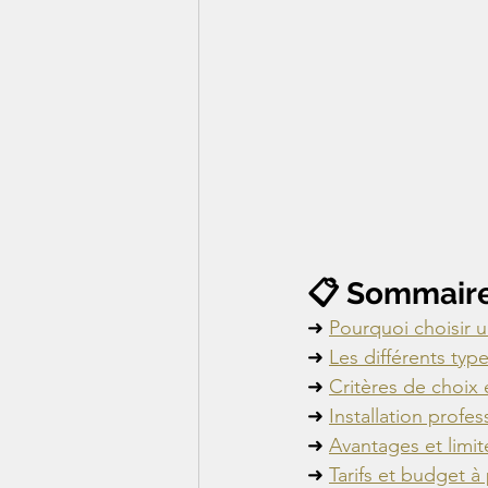
📋 Sommair
➜ 
Pourquoi choisir u
➜ 
Les différents typ
➜ 
Critères de choix 
➜ 
Installation profe
➜ 
Avantages et limit
➜ 
Tarifs et budget à