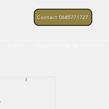
Contact 0685771727
E-shop
Nos confrères de confiance
e