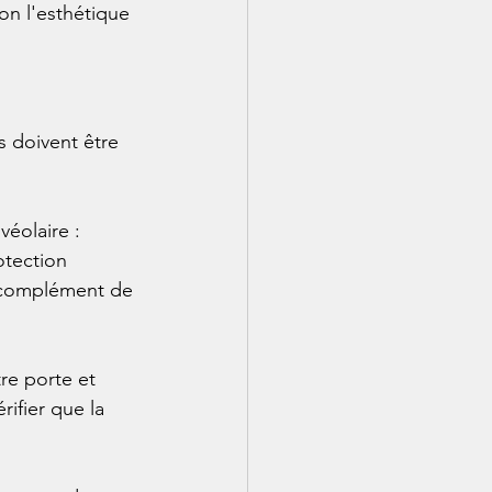
on l'esthétique 
s doivent être 
véolaire : 
otection 
e complément de 
re porte et 
ifier que la 