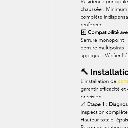
Résidence principal
chaussée : Minimum 
complète indispensab
renforcée.
4️⃣ 
Compatibilité ave
Serrure monopoint : 
Serrure multipoints :
applique : Vérifier l
🔨 Installat
L'installation de 
corn
garantir efficacité e
précision.
📐 
Étape 1 : Diagnos
Inspection complète :
Hauteur totale, épai
Recommandation corn