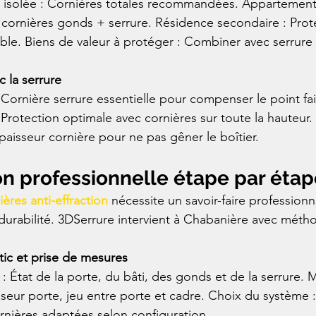
e isolée : Cornières totales recommandées. Appartement
cornières gonds + serrure. Résidence secondaire : Prot
le. Biens de valeur à protéger : Combiner avec serrure 
c la serrure
Cornière serrure essentielle pour compenser le point fai
 Protection optimale avec cornières sur toute la hauteur.
'épaisseur cornière pour ne pas gêner le boîtier.
ion professionnelle étape par éta
ières anti-effraction
 nécessite un savoir-faire professionn
t durabilité. 3DSerrure intervient à Chabanière avec méth
tic et prise de mesures
 État de la porte, du bâti, des gonds et de la serrure. 
sseur porte, jeu entre porte et cadre. Choix du système :
ières adaptées selon configuration.