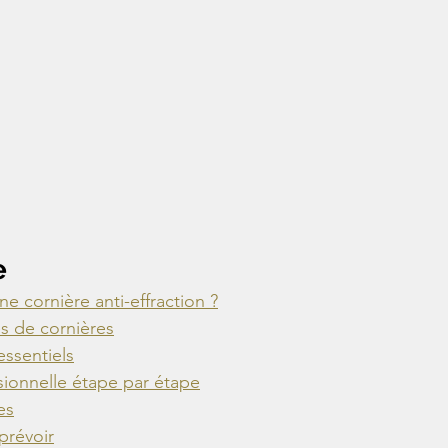
e
ne cornière anti-effraction ?
es de cornières
essentiels
ssionnelle étape par étape
es
 prévoir