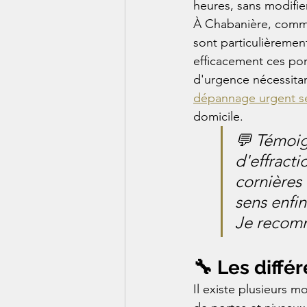
heures, sans modifier
À Chabanière, commu
sont particulièrement
efficacement ces por
d'urgence nécessitan
dépannage urgent se
domicile.
💬 Témoig
d'effracti
cornières 
sens enfin
Je recom
🔧 Les diffé
Il existe plusieurs m