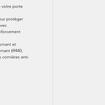
e votre porte 
our protéger 
avec 
enforcement 
rnant et 
rnant 69440, 
cornières anti-