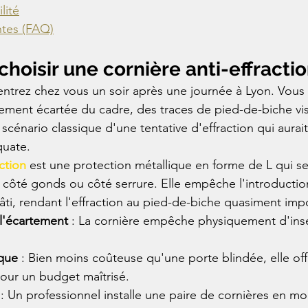
lité
ntes (FAQ)
choisir une cornière anti-effractio
ntrez chez vous un soir après une journée à Lyon. Vous 
ement écartée du cadre, des traces de pied-de-biche visi
scénario classique d'une tentative d'effraction qui aurait
quate.
action
 est une protection métallique en forme de L qui se 
 côté gonds ou côté serrure. Elle empêche l'introduction
bâti, rendant l'effraction au pied-de-biche quasiment imp
 l'écartement
 : La cornière empêche physiquement d'insér
.
que
 : Bien moins coûteuse qu'une porte blindée, elle off
pour un budget maîtrisé.
 : Un professionnel installe une paire de cornières en mo