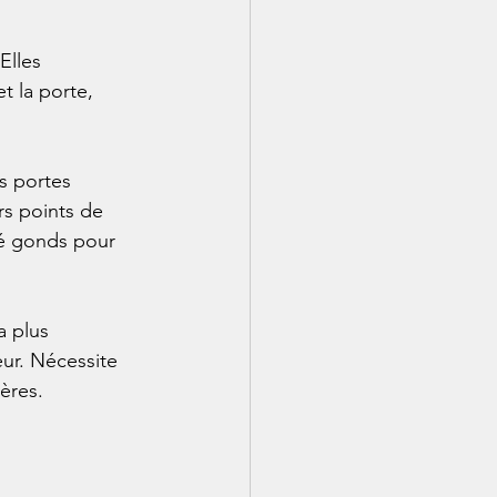
Elles 
t la porte, 
s portes 
rs points de 
té gonds pour 
a plus 
ur. Nécessite 
ières.