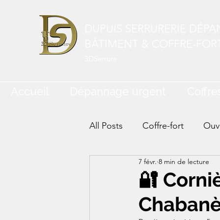
DUPUIS SERRURERIE DÉP
BÂTIMENT & COFFRE-FOR
3DSerrure
Accueil
Dépannage urgent
Coffres
All Posts
Coffre-fort
Ouve
7 févr.
8 min de lecture
🔐 Corniè
Chabanèr