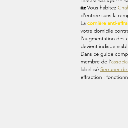
Dernière mise à jour :
5 ma
🏡 Vous habitez 
Cha
d'entrée sans la rem
La 
cornière anti-effr
votre domicile contre
l'augmentation des 
devient indispensabl
Dans ce guide comple
membre de l'
associ
labellisé 
Serrurier de
effraction : fonction