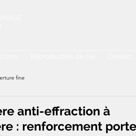
ANNAGE
T
 forts
Reproduction de clé
Contact
rture fine
re anti-effraction à
e : renforcement port