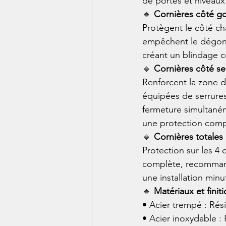
de portes et niveaux
🔸 
Cornières côté g
Protègent le côté cha
empêchent le dégondag
créant un blindage co
🔸 
Cornières côté se
Renforcent la zone d
équipées de serrures
fermeture simultaném
une protection comp
🔸 
Cornières totales 
Protection sur les 4 
complète, recommand
une installation minu
🔸 
Matériaux et finit
• Acier trempé : Ré
• Acier inoxydable :