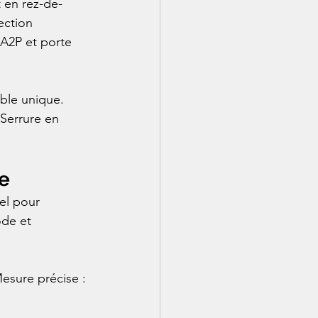
 en rez-de-
ection 
A2P et porte 
ble unique. 
 Serrure en 
pe
el pour 
ode et 
Mesure précise : 
 