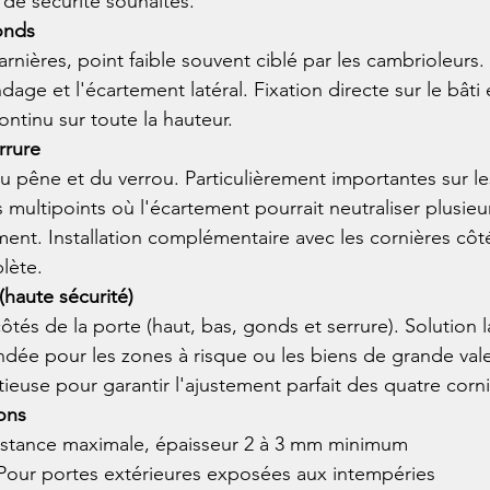
 de sécurité souhaités.
onds
rnières, point faible souvent ciblé par les cambrioleurs. 
e et l'écartement latéral. Fixation directe sur le bâti e
ntinu sur toute la hauteur.
rrure
u pêne et du verrou. Particulièrement importantes sur le
 multipoints où l'écartement pourrait neutraliser plusieu
ent. Installation complémentaire avec les cornières cô
lète.
(haute sécurité)
côtés de la porte (haut, bas, gonds et serrure). Solution l
ée pour les zones à risque ou les biens de grande vale
tieuse pour garantir l'ajustement parfait des quatre corn
ions
sistance maximale, épaisseur 2 à 3 mm minimum
 Pour portes extérieures exposées aux intempéries