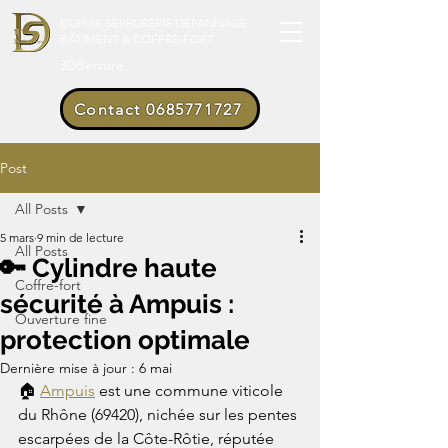
DUPUIS SERRURERIE DÉPANNAGE
BÂTIMENT & COFFRE-FORT
3DSerrure
Contact 0685771727
Post
All Posts
5 mars
9 min de lecture
All Posts
🔑 Cylindre haute
Coffre-fort
sécurité à Ampuis :
Ouverture fine
protection optimale
Dernière mise à jour :
6 mai
🏠 
Ampuis
 est une commune viticole 
du Rhône (69420), nichée sur les pentes 
escarpées de la Côte-Rôtie, réputée 