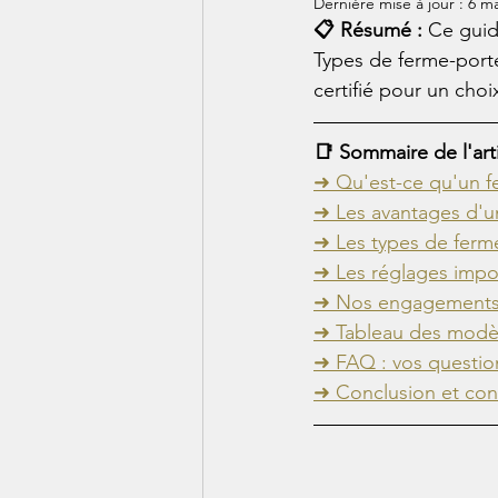
Dernière mise à jour :
6 ma
📋 Résumé : 
Ce guid
Types de ferme-portes
certifié pour un cho
📑 Sommaire de l'art
➜ Qu'est-ce qu'un f
➜ Les avantages d'u
➜ Les types de ferm
➜ Les réglages impo
➜ Nos engagements 
➜ Tableau des modè
➜ FAQ : vos questio
➜ Conclusion et con