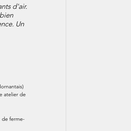
ts d'air. 
 bien 
ence. Un 
ornantais) 
 atelier de 
e de ferme-