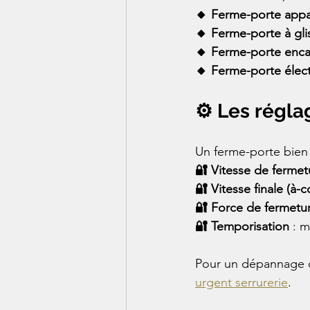
🔸 Ferme-porte appa
🔸 Ferme-porte à gli
🔸 Ferme-porte enca
🔸 Ferme-porte éle
⚙️ Les régl
Un ferme-porte bien r
🔐 Vitesse de fermet
🔐 Vitesse finale (à-
🔐 Force de fermetu
🔐 Temporisation
 : 
Pour un dépannage o
urgent serrurerie
.