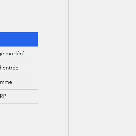
é
age modéré
d'entrée
gamme
ERP