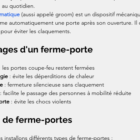
e au quotidien.
omatique
 (aussi appelé groom) est un dispositif mécaniq
rme automatiquement une porte après son ouverture. Il c
 pour éviter les claquements.
ages d'un ferme-porte
: les portes coupe-feu restent fermées
gie
 : évite les déperditions de chaleur
ue
 : fermeture silencieuse sans claquement
 : facilite le passage des personnes à mobilité réduite
orte
 : évite les chocs violents
s de ferme-portes
s installons différents types de ferme-portes :