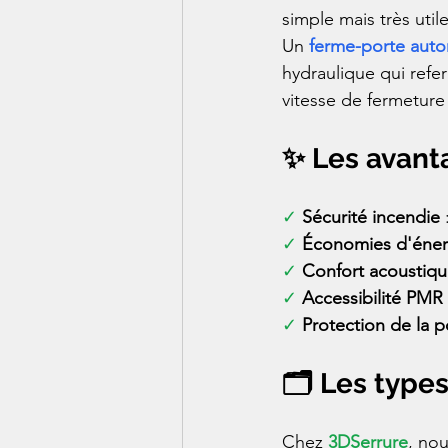
simple mais très util
Un 
ferme-porte aut
hydraulique qui refe
vitesse de fermeture
✨ Les avant
✓ 
Sécurité incendie
 
✓ 
Économies d'éner
✓ 
Confort acoustiq
✓ 
Accessibilité PMR
✓ 
Protection de la p
🗂️ Les type
Chez 
3DSerrure
, nou