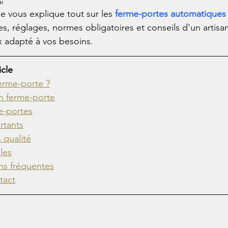
i
e vous explique tout sur les 
ferme-portes automatiques
, réglages, normes obligatoires et conseils d'un artisan
ix adapté à vos besoins.
icle
erme-porte ?
n ferme-porte
e-portes
rtants
qualité
les
ns fréquentes
tact