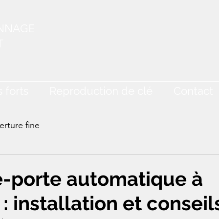
ANNAGE
T
 forts
Reproduction de clé
Contact
rture fine
-porte automatique à
: installation et conseil