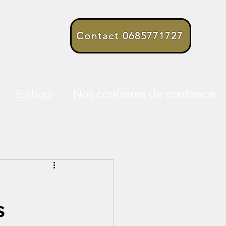
Contact 0685771727
E-shop
Nos confrères de confiance
s