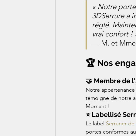
« Notre porte 
3DSerrure a in
réglé. Mainte
vrai confort ! 
— M. et Mme P
🏆 Nos enga
🤝 Membre de l'
Notre appartenance à
témoigne de notre an
Mornant !
⭐ Labellisé Ser
Le label 
Serrurier de
portes conformes a