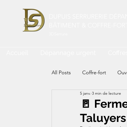
DUPUIS SERRURERIE DÉP
BÂTIMENT & COFFRE-FOR
3DSerrure
Accueil
Dépannage urgent
Coffres
All Posts
Coffre-fort
Ouve
5 janv.
3 min de lecture
🚪 Ferme
Taluyers 