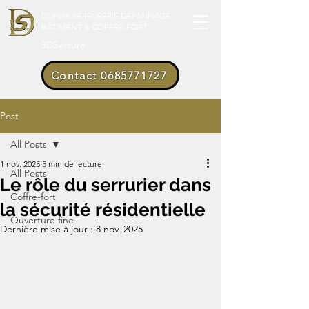
DUPUIS SERRURERIE DÉPANNAGE
BÂTIMENT & COFFRE-FORT
3DSerrure
Contact 0685771727
Post
All Posts
1 nov. 2025
5 min de lecture
All Posts
Le rôle du serrurier dans
Coffre-fort
la sécurité résidentielle
Ouverture fine
Dernière mise à jour :
8 nov. 2025