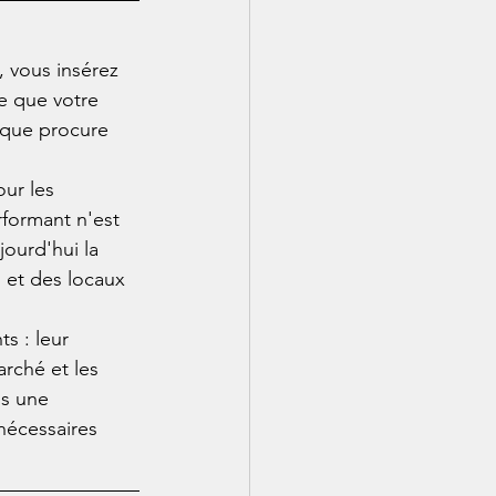
, vous insérez 
e que votre 
 que procure 
ur les 
rformant n'est 
jourd'hui la 
s et des locaux 
s : leur 
rché et les 
s une 
nécessaires 