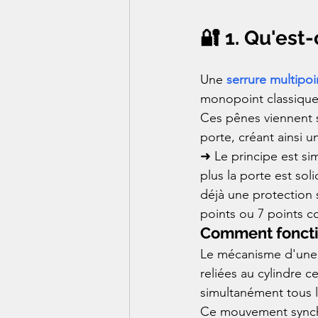
🔐 1. Qu'est
Une 
serrure multipoi
monopoint classique,
Ces pênes viennent s
porte, créant ainsi u
➜ Le principe est sim
plus la porte est so
déjà une protection 
points ou 7 points c
Comment foncti
Le mécanisme d'une s
reliées au cylindre c
simultanément tous l
Ce mouvement synchro