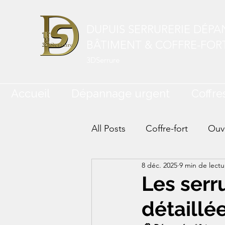
DUPUIS SERRURERIE DÉP
BÂTIMENT & COFFRE-FOR
3DSerrure
Accueil
Dépannage urgent
Coffres
All Posts
Coffre-fort
Ouve
8 déc. 2025
9 min de lectu
Les serr
détaillé