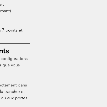
e :
rmant)
7 points et 
nts
configurations 
es que vous 
irectement dans 
la tranche) et 
 ou aux portes 