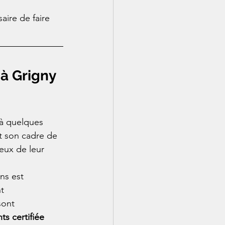
saire de faire 
 à Grigny 
à quelques 
t son cadre de 
eux de leur 
ns est 
t 
sont 
ts certifiée