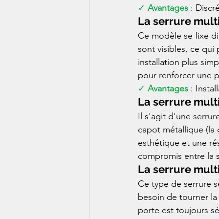
✓ 
Avantages
 : Disc
La serrure mult
Ce modèle se fixe dir
sont visibles, ce qu
installation plus sim
pour renforcer une po
✓ 
Avantages
 : Insta
La serrure mult
Il s'agit d'une serru
capot métallique (la 
esthétique et une ré
compromis entre la se
La serrure mult
Ce type de serrure s
besoin de tourner la c
porte est toujours sé