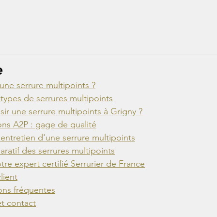
e
une serrure multipoints ?
s types de serrures multipoints
sir une serrure multipoints à Grigny ?
tions A2P : gage de qualité
t entretien d'une serrure multipoints
ratif des serrures multipoints
otre expert certifié Serrurier de France
lient
ons fréquentes
et contact