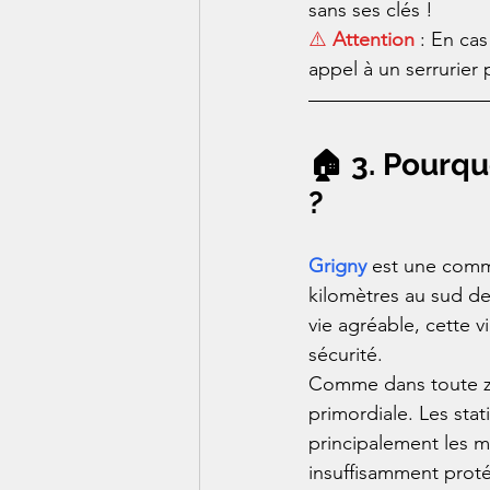
sans ses clés !
⚠️ 
Attention
 : En cas
appel à un serrurier
🏠 3. Pourqu
?
Grigny
 est une com
kilomètres au sud de
vie agréable, cette v
sécurité.
Comme dans toute zon
primordiale. Les sta
principalement les m
insuffisamment proté