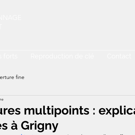
ANNAGE
T
 forts
Reproduction de clé
Contact
rture fine
re
ures multipoints : explic
es à Grigny