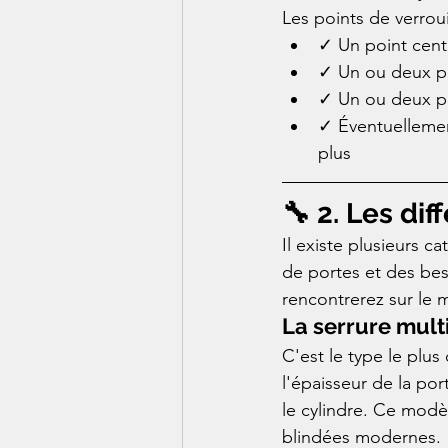
Les points de verrou
✓ Un point cent
✓ Un ou deux po
✓ Un ou deux po
✓ Éventuellemen
plus
🔧 2. Les di
Il existe plusieurs c
de portes et des beso
rencontrerez sur le 
La serrure multi
C'est le type le plus
l'épaisseur de la port
le cylindre. Ce modè
blindées modernes.