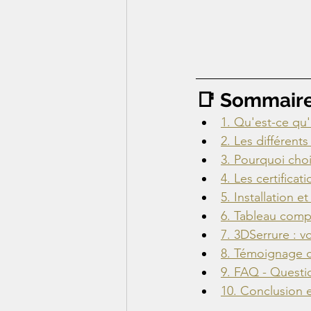
📑 Sommair
1. Qu'est-ce qu'
2. Les différent
3. Pourquoi choi
4. Les certifica
5. Installation e
6. Tableau compa
7. 3DSerrure : v
8. Témoignage c
9. FAQ - Questi
10. Conclusion 