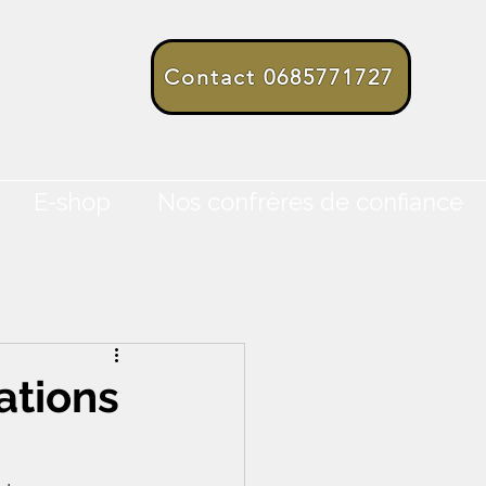
Contact 0685771727
E-shop
Nos confrères de confiance
ations