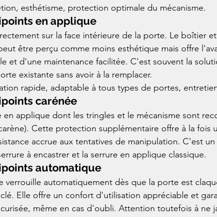
rétion, esthétisme, protection optimale du mécanisme.
ipoints en applique
ectement sur la face intérieure de la porte. Le boîtier et 
i peut être perçu comme moins esthétique mais offre l'av
ple et d'une maintenance facilitée. C'est souvent la solut
rte existante sans avoir à la remplacer.
llation rapide, adaptable à tous types de portes, entretien
ipoints carénée
re en applique dont les tringles et le mécanisme sont rec
carène). Cette protection supplémentaire offre à la fois 
sistance accrue aux tentatives de manipulation. C'est un 
rrure à encastrer et la serrure en applique classique.
ipoints automatique
e verrouille automatiquement dès que la porte est claqué
lé. Elle offre un confort d'utilisation appréciable et gara
curisée, même en cas d'oubli. Attention toutefois à ne ja