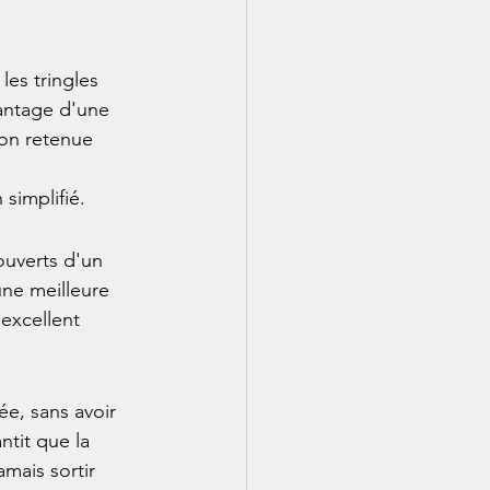
les tringles 
antage d'une 
ion retenue 
 simplifié.
ouverts d'un 
une meilleure 
excellent 
e, sans avoir 
ntit que la 
mais sortir 