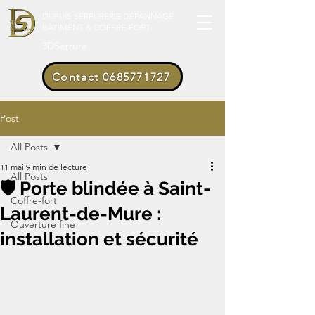
DUPUIS SERRURERIE DÉPANNAGE
BÂTIMENT & COFFRE-FORT
3DSerrure
Contact 0685771727
Post
All Posts
11 mai
9 min de lecture
All Posts
🛡️ Porte blindée à Saint-
Coffre-fort
Laurent-de-Mure :
Ouverture fine
installation et sécurité