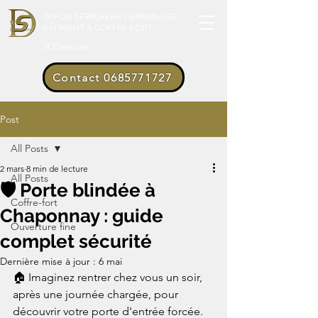
DUPUIS SERRURERIE DÉPANNAGE
BÂTIMENT & COFFRE-FORT
3DSerrure
Contact 0685771727
Post
All Posts
2 mars
8 min de lecture
All Posts
🛡️ Porte blindée à
Coffre-fort
Chaponnay : guide
Ouverture fine
complet sécurité
Dernière mise à jour :
6 mai
🏠 Imaginez rentrer chez vous un soir, 
après une journée chargée, pour 
découvrir votre porte d'entrée forcée. 