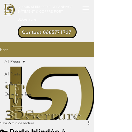
DUPUIS SERRURERIE DÉPANNAGE
BÂTIMENT & COFFRE-FORT
3DSerrure
Contact 0685771727
Post
All Posts
All Posts
Coffre-fort
Ouverture fine
1 avr.
6 min de lecture