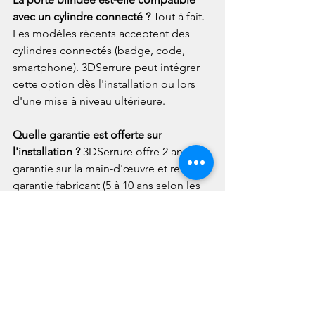
avec un cylindre connecté ? 
Tout à fait. 
Les modèles récents acceptent des 
cylindres connectés (badge, code, 
smartphone). 3DSerrure peut intégrer 
cette option dès l'installation ou lors 
d'une mise à niveau ultérieure.
Quelle garantie est offerte sur 
l'installation ? 
3DSerrure offre 2 ans de 
garantie sur la main-d'œuvre et relaie la 
garantie fabricant (5 à 10 ans selon les 
marques). Un service après-vente 
prioritaire est assuré pour tous les 
clients de Montromant.
Comment obtenir un devis gratuit pour 
une porte blindée à Montromant ? 
Contactez 3DSerrure par téléphone ou 