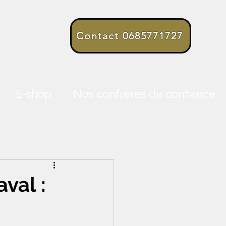
Contact 0685771727
E-shop
Nos confrères de confiance
aval :