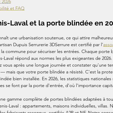
t 2026
bilité et FAQ
is-Laval et la porte blindée en 2
nnaît une urbanisation soutenue, ce qui attire malheure
rtisan Dupuis Serrurerie 3DSerrure est certifié par l'
asso
e la commune pour sécuriser les entrées. Chaque porte b
nis-Laval répond aux normes les plus exigeantes de 2026.
z vous après une longue journée et constater qu'une ten
u — mais que votre porte blindée a résisté. C'est la prot
indée bien installée. En 2026, les statistiques nationale
s se font par la porte d'entrée, d'où l'importance capita
ne gamme complète de portes blindées adaptées à tous
is-Laval : appartements, maisons individuelles, villas. N
es fabricants reconnus, certifiés A2P et NF. Notre consei