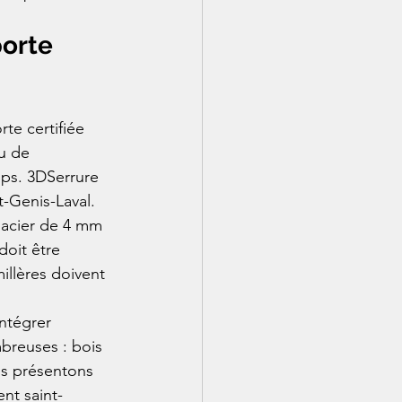
porte 
te certifiée 
u de 
emps. 3DSerrure 
-Genis-Laval.
 acier de 4 mm 
oit être 
illères doivent 
ntégrer 
mbreuses : bois 
us présentons 
nt saint-