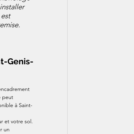
nstaller 
 est 
emise. 
nt-Genis-
 encadrement 
e peut 
onible à Saint-
 et votre sol. 
r un 