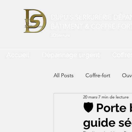
DUPUIS SERRURERIE DÉP
BÂTIMENT & COFFRE-FOR
3DSerrure
Accueil
Dépannage urgent
Coffres
All Posts
Coffre-fort
Ouve
20 mars
7 min de lecture
🛡️ Porte
guide sé