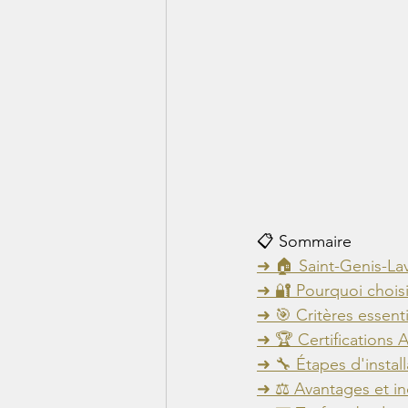
📋 Sommaire
➜ 🏠 Saint-Genis-Lav
➜ 🔐 Pourquoi choisi
➜ 🎯 Critères essent
➜ 🏆 Certifications A
➜ 🔧 Étapes d'install
➜ ⚖️ Avantages et i