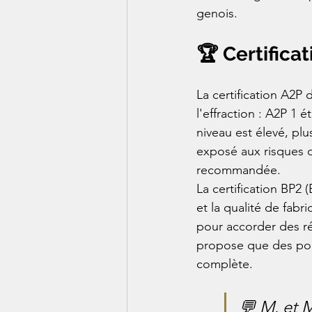
genois.
🏆 Certifica
La certification A2P 
l'effraction : A2P 1 é
niveau est élevé, pl
exposé aux risques d
recommandée.
La certification BP2 
et la qualité de fabr
pour accorder des ré
propose que des port
complète.
💬 M. et M