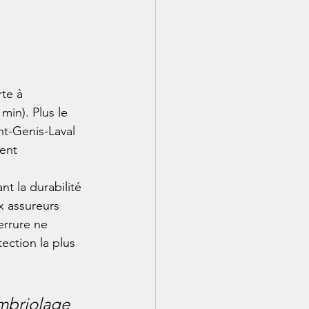
te à 
 min). Plus le 
nt-Genis-Laval 
ent 
nt la durabilité 
x assureurs 
errure ne 
ection la plus 
ambriolage 