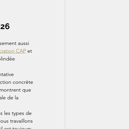
026
usement aussi 
ciation CAP
 et 
lindée 
tative 
ection concrète 
s montrent que 
le de la 
 les types de 
ous travaillons 
l est toujours 