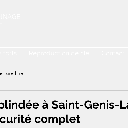
ANNAGE
T
 forts
Reproduction de clé
Contact
rture fine
 blindée à Saint-Genis-L
curité complet