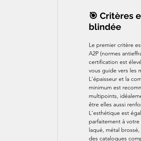
🎯 Critères 
blindée
Le premier critère es
A2P (normes antieffr
certification est élev
vous guide vers les 
L'épaisseur et la co
minimum est recomman
multipoints, idéalem
être elles aussi renfo
L'esthétique est éga
parfaitement à votre 
laqué, métal brossé,
des catalogues compl