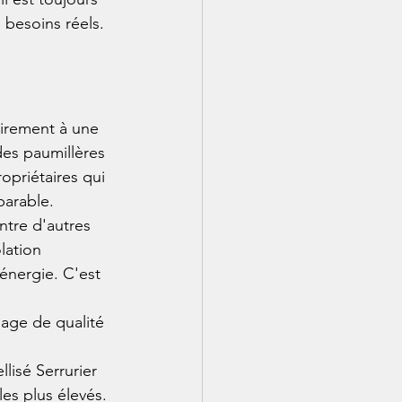
 besoins réels.
airement à une 
des paumillères 
ropriétaires qui 
parable.
ntre d'autres 
lation 
énergie. C'est 
gage de qualité 
 
lisé Serrurier 
es plus élevés.