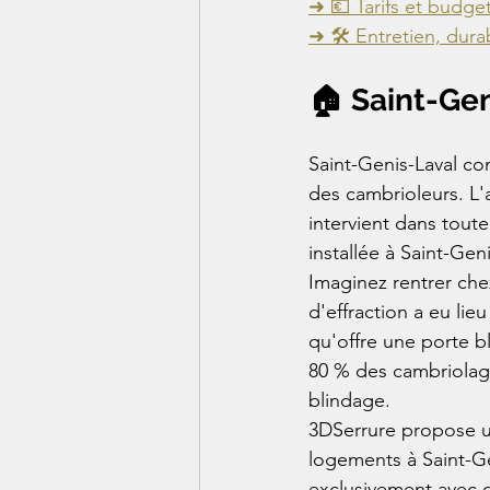
➜ 💶 Tarifs et budge
➜ 🛠️ Entretien, dura
🏠 Saint-Gen
Saint-Genis-Laval co
des cambrioleurs. L'a
intervient dans tout
installée à Saint-Ge
Imaginez rentrer che
d'effraction a eu lie
qu'offre une porte bl
80 % des cambriolage
blindage.
3DSerrure propose u
logements à Saint-Gen
exclusivement avec d