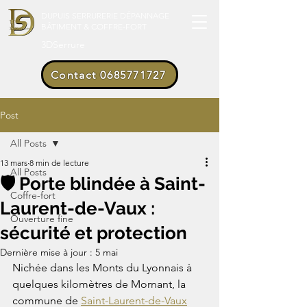
DUPUIS SERRURERIE DÉPANNAGE
BÂTIMENT & COFFRE-FORT
3DSerrure
Contact 0685771727
Post
All Posts
13 mars
8 min de lecture
All Posts
🛡️ Porte blindée à Saint-
Coffre-fort
Laurent-de-Vaux :
Ouverture fine
sécurité et protection
Dernière mise à jour :
5 mai
Nichée dans les Monts du Lyonnais à 
quelques kilomètres de Mornant, la 
commune de 
Saint-Laurent-de-Vaux