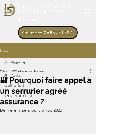
DUPUIS SERRURERIE DÉPANNAGE
BÂTIMENT & COFFRE-FORT
3DSerrure
Contact 0685771727
Post
All Posts
23 oct. 2025
4 min de lecture
All Posts
🔐 Pourquoi faire appel à
Coffre-fort
un serrurier agréé
Ouverture fine
assurance ?
Dernière mise à jour :
8 nov. 2025