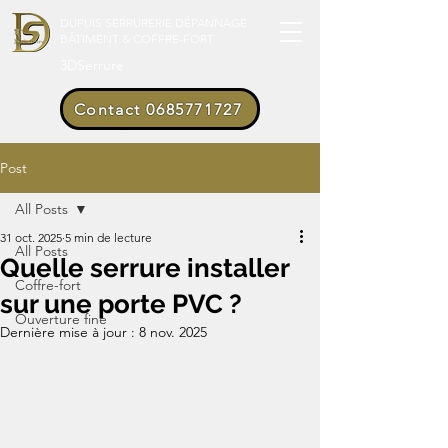
DUPUIS SERRURERIE DÉPANNAGE
BÂTIMENT & COFFRE-FORT
3DSerrure
Contact 0685771727
Post
All Posts
31 oct. 2025
5 min de lecture
All Posts
Quelle serrure installer
Coffre-fort
sur une porte PVC ?
Ouverture fine
Dernière mise à jour :
8 nov. 2025