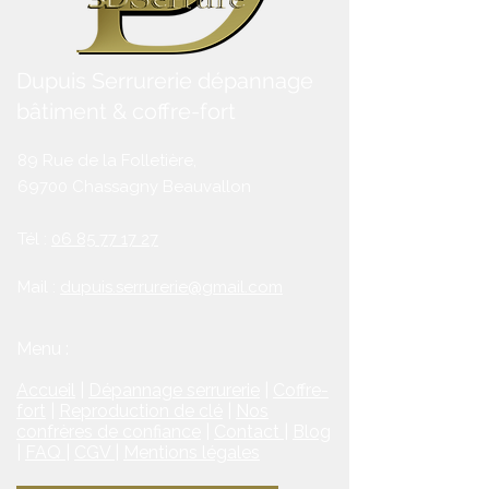
humeur à Lyon
Dupuis Serrurerie dépannage
bâtiment & coffre-fort
89 Rue de la Folletière,
69700 Chassagny Beauvallon
Tél :
06 85 77 17 27
Mail :
dupuis.serrurerie@gmail.com
Menu :
Accueil
|
Dépannage serrurerie
|
Coffre-
fort
|
Reproduction de clé
|
Nos
confrères de confiance
|
Contact
|
Blog
|
FAQ
|
CGV
|
Mentions légales