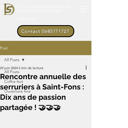
DUPUIS SERRURERIE DÉPANNAGE
BÂTIMENT & COFFRE-FORT
3DSerrure
Contact 0685771727
Post
All Posts
29 juin 2024
2 min de lecture
All Posts
Rencontre annuelle des
Coffre-fort
serruriers à Saint-Fons :
Ouverture fine
Dix ans de passion
partagée ! 🤝🤝🤝