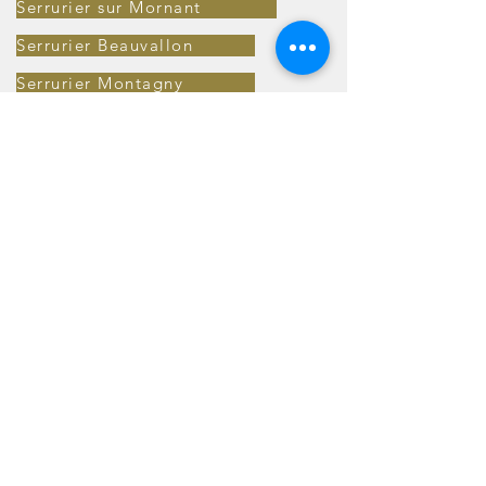
Serrurier sur Mornant
Serrurier Beauvallon
Serrurier Montagny
Serrurier Taluyers
Serrurier Brindas
Serrurier Thurins
Serrurier Riverie
Serrurier Orliénas
Serrurier Ampuis
Serrurier Grézieu-le-Marché
Serrurier Chasse-sur-Rhône
Serrurier Saint-Martin-en-Haut