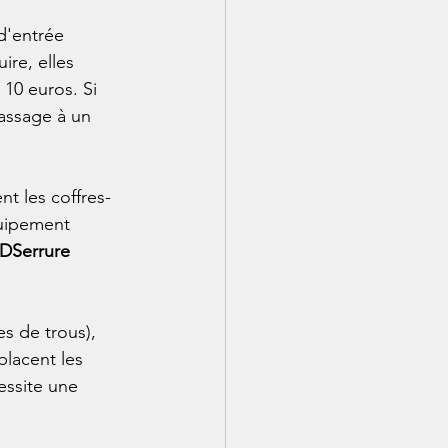
d'entrée 
ire, elles 
10 euros. Si 
passage à un 
t les coffres-
quipement 
DSerrure 
s de trous), 
placent les 
essite une 