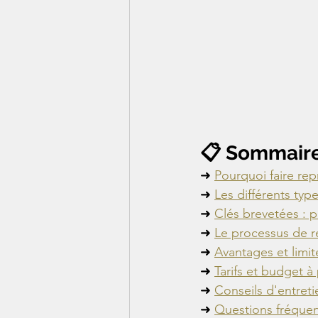
📋 Sommair
➜ 
Pourquoi faire rep
➜ 
Les différents typ
➜ 
Clés brevetées : p
➜ 
Le processus de r
➜ 
Avantages et limit
➜ 
Tarifs et budget à
➜ 
Conseils d'entreti
➜ 
Questions fréque