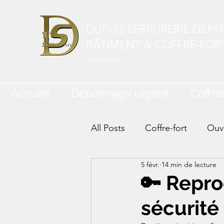
DUPUIS SERRURERIE DÉP
BÂTIMENT & COFFRE-FOR
3DSerrure
Accueil
Dépannage urgent
Coffres
All Posts
Coffre-fort
Ouve
5 févr.
14 min de lecture
🔑 Repro
sécurité