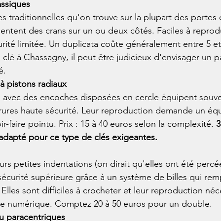
assiques
es traditionnelles qu'on trouve sur la plupart des portes 
entent des crans sur un ou deux côtés. Faciles à reprodu
rité limitée. Un duplicata coûte généralement entre 5 et 
 clé à Chassagny, il peut être judicieux d'envisager un 
é.
à pistons radiaux
s avec des encoches disposées en cercle équipent souven
errures haute sécurité. Leur reproduction demande un é
ir-faire pointu. Prix : 15 à 40 euros selon la complexité. 
3
adapté pour ce type de clés exigeantes.
rs petites indentations (on dirait qu'elles ont été percée
sécurité supérieure grâce à un système de billes qui rem
 Elles sont difficiles à crocheter et leur reproduction néc
 numérique. Comptez 20 à 50 euros pour un double.
ou paracentriques