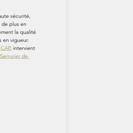
aute sécurité, 
t de plus en 
ement la qualité 
 en vigueur. 
n CAP
, intervient 
Serrurier de 