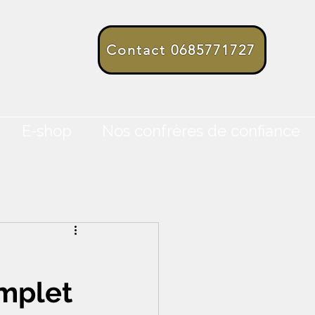
Contact 0685771727
E-shop
Nos confrères de confiance
omplet