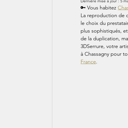
Dernière mise à jour :
5 ma
🔑 Vous habitez 
Cha
La reproduction de cl
le choix du prestatai
plus sophistiqués, et
de la duplication, ma
3DSerrure, votre art
à Chassagny pour tou
France
.