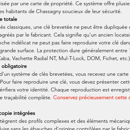
lisée par une carte de propriété. Ce système offre plusi
es habitants de Chassagny soucieux de leur sécurité.
e totale
és classiques, une clé brevetée ne peut être dupliquée 
agréés par le fabricant. Cela signifie qu'un ancien locata
he indélicat ne peut pas faire reproduire votre clé dan
rande surface. La protection dure généralement entre 1
Kaba, Vachette Radial NT, Mul-T-Lock, DOM, Fichet, etc.)
 obligatoire
on d'un système de clés brevetées, vous recevez une carte
 Pour faire reproduire une clé, vous devez présenter cett
vérifiera votre identité. Chaque reproduction est enregist
ne traçabilité complète. 
Conservez précieusement cette c
-copie intégrées
ntègrent des profils complexes et des éléments mécaniq
uire sans les ébauches d'origine contrôlées par le fabric