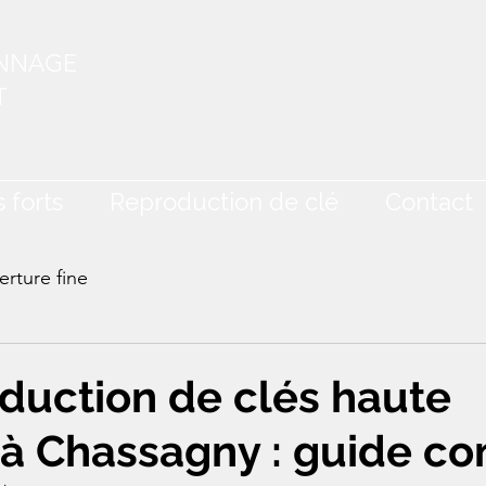
ANNAGE
T
 forts
Reproduction de clé
Contact
rture fine
duction de clés haute
 à Chassagny : guide c