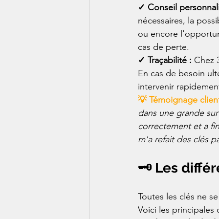
✓ Conseil personnali
nécessaires, la possi
ou encore l'opportuni
cas de perte.
✓ Traçabilité : 
Chez 3
En cas de besoin ult
intervenir rapideme
💡 Témoignage client
dans une grande surf
correctement et a fin
m'a refait des clés p
🗝️ Les diff
Toutes les clés ne s
Voici les principale