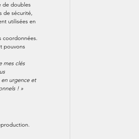
e de doubles 
 de sécurité, 
nt utilisées en 
s coordonnées. 
et pouvons 
e mes clés 
us 
u en urgence et 
onnels ! »
eproduction. 