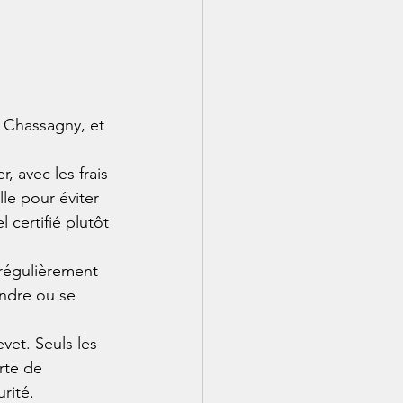
 Chassagny, et 
 avec les frais 
le pour éviter 
 certifié plutôt 
 régulièrement 
indre ou se 
vet. Seuls les 
rte de 
rité.