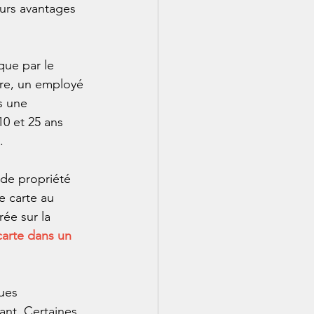
eurs avantages 
que par le 
ire, un employé 
s une 
0 et 25 ans 
.
 de propriété 
e carte au 
rée sur la 
arte dans un 
ues 
ant. Certaines 