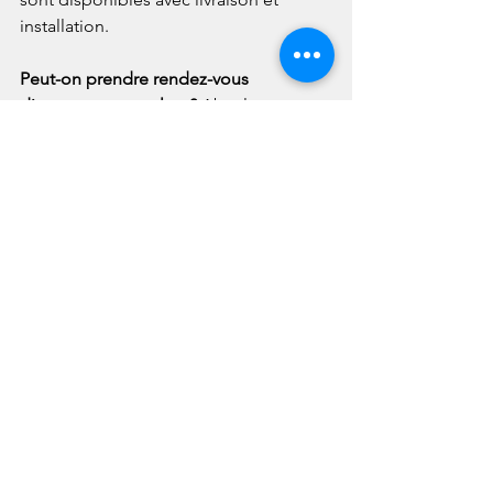
installation.
Peut-on prendre rendez-vous 
directement au salon ? 
Absolument. 
Passez sur notre stand pour planifier un 
diagnostic gratuit ou une intervention. 
Vous pouvez aussi nous contacter au 06 
85 77 17 27.
👉 Vous souhaitez en savoir plus ou 
obtenir un devis ?
Contactez dès maintenant Dupuis 
Serrurerie 3DSerrure sur 
notre page 
contact
 ou appelez le 06 85 77 17 27. 
Rendez-vous les 18 et 19 avril 2026 au 
Salon de l'Habitat de Mornant !