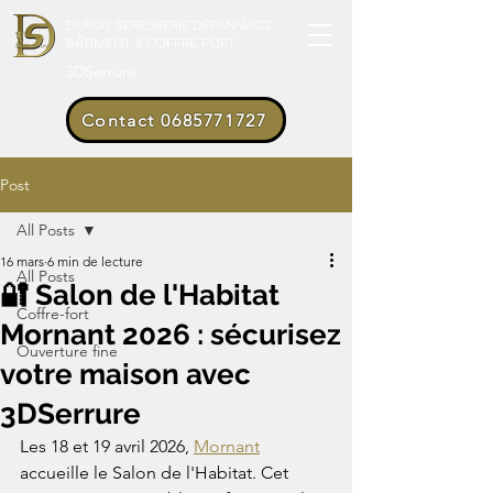
DUPUIS SERRURERIE DÉPANNAGE
BÂTIMENT & COFFRE-FORT
3DSerrure
Contact 0685771727
Post
All Posts
16 mars
6 min de lecture
All Posts
🔐 Salon de l'Habitat
Coffre-fort
Mornant 2026 : sécurisez
Ouverture fine
votre maison avec
3DSerrure
Les 18 et 19 avril 2026, 
Mornant
accueille le Salon de l'Habitat. Cet 