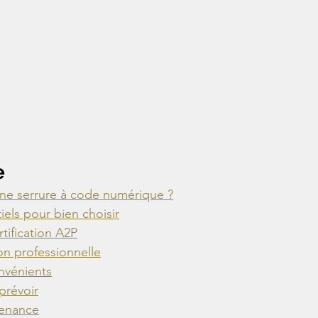
e
une serrure à code numérique ?
iels pour bien choisir
tification A2P
ion professionnelle
nvénients
 prévoir
tenance