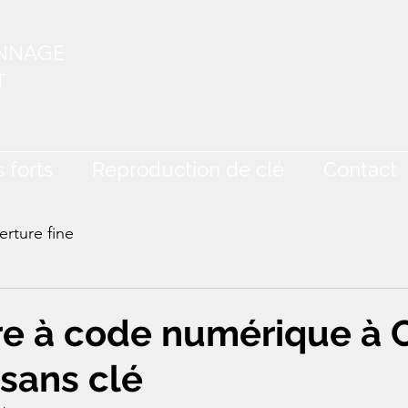
ANNAGE
T
 forts
Reproduction de clé
Contact
rture fine
re à code numérique à C
 sans clé