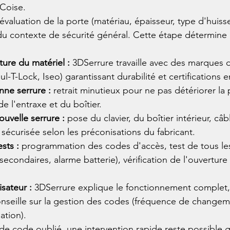
 Coise.
 évaluation de la porte (matériau, épaisseur, type d'huisser
 du contexte de sécurité général. Cette étape détermine 
iture du matériel :
 3DSerrure travaille avec des marques 
ul-T-Lock, Iseo) garantissant durabilité et certifications e
nne serrure :
 retrait minutieux pour ne pas détériorer la 
 de l'entraxe et du boîtier.
nouvelle serrure :
 pose du clavier, du boîtier intérieur, câ
 sécurisée selon les préconisations du fabricant.
sts :
 programmation des codes d'accès, test de tous les
econdaires, alarme batterie), vérification de l'ouverture 
isateur :
 3DSerrure explique le fonctionnement complet,
nseille sur la gestion des codes (fréquence de change
ation).
e code oublié, une intervention rapide reste possible g