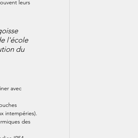
ouvent leurs 
goisse 
e l'école 
ution du 
iner avec 
touches 
ux intempéries). 
ermiques des 