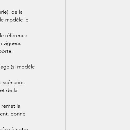
ie), de la 
le modèle le 
de référence 
n vigueur.
porte, 
blage (si modèle 
 scénarios 
et de la 
 remet la 
ment, bonne 
râce à notre 