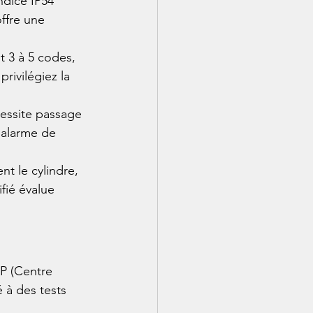
indice IP54 
ffre une 
 3 à 5 codes, 
rivilégiez la 
cessite passage 
 alarme de 
t le cylindre, 
fié évalue 
PP (Centre 
é à des tests 