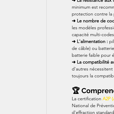
➜ La résistance aux 
minimum est recomman
protection contre la 
➜ Le nombre de cod
les modèles professio
capacité multi-codes
➜ L'alimentation :
 pi
de câble) ou batteri
batterie faible pour 
➜ La compatibilité a
d'autres nécessitent
toujours la compatibi
🏆 Comprendr
La certification 
A2P (
National de Préventio
d'effraction standard