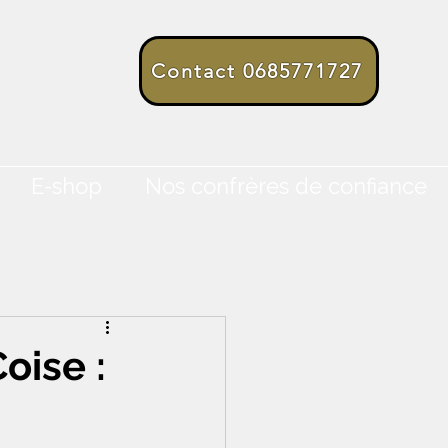
Contact 0685771727
E-shop
Nos confrères de confiance
oise :