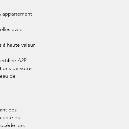
n appartement 
lles avec 
s à haute valeur 
rtifiée A2P 
tions de votre 
veau de 
ant des 
curité du 
ocède lors 