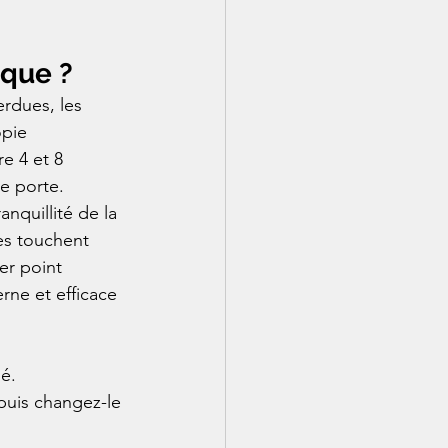
ique ?
erdues, les 
opie 
e 4 et 8 
re porte.
nquillité de la 
ges touchent 
er point 
ne et efficace 
.

puis changez-le 