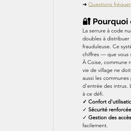
➜ 
Questions fréque
🔐 Pourquoi 
La serrure à code num
doubles à distribuer 
frauduleuse. Ce sys
chiffres — que vous s
À Coise, commune rur
vie de village ne doi
aussi les communes p
d'entrée des intrus.
à ce défi.
✓ 
Confort d'utilisati
✓ 
Sécurité renforcée
✓ 
Gestion des accès
facilement.
