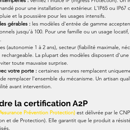
intempéries :
 vérifiez l'indice IP (Ingress Protection). Un 
dé pour une installation en extérieur. L'IP65 ou IP67 o
pluie et la poussière pour les usages intensifs.
es gérables :
 les modèles d'entrée de gamme acceptent
nnels jusqu'à 100. Pour une famille ou un usage locatif, p
.
les (autonomie 1 à 2 ans), secteur (fiabilité maximale, né
e rechargeable. La plupart des modèles disposent d'une
éviter toute mauvaise surprise.
vec votre porte :
 certaines serrures remplacent uniquemen
 de remplacer l'ensemble du mécanisme. Un artisan quali
lité avant intervention.
e la certification A2P
Assurance Prévention Protection)
 est délivrée par le CN
n et de Protection). Elle garantit que le produit a résist
isés.