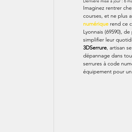
Dernière mise à jour :
6 ma
Imaginez rentrer che
courses, et ne plus a
numérique
 rend ce c
Lyonnais (69590), de
simplifier leur quoti
3DSerrure
, artisan s
dépannage dans toute
serrures à code numé
équipement pour une 