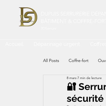
DUPUIS SERRURERIE DÉP
BÂTIMENT & COFFRE-FOR
3DSerrure
Accueil
Dépannage urgent
Coffres
All Posts
Coffre-fort
Ouve
8 mars
7 min de lecture
🔐 Serru
sécurité