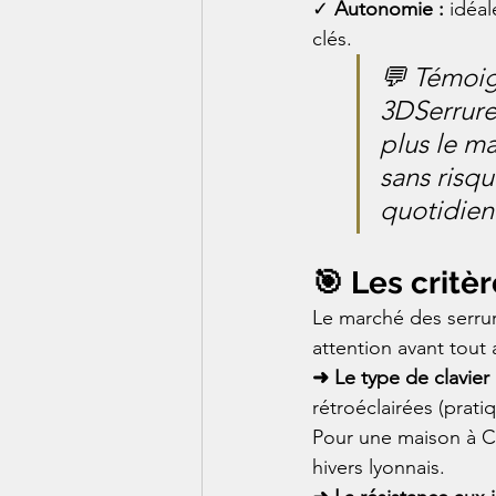
✓ 
Autonomie :
 idéa
clés.
💬 Témoi
3DSerrure 
plus le ma
sans risqu
quotidien
🎯 Les critè
Le marché des serrur
attention avant tout 
➜ Le type de clavier 
rétroéclairées (prati
Pour une maison à Co
hivers lyonnais.