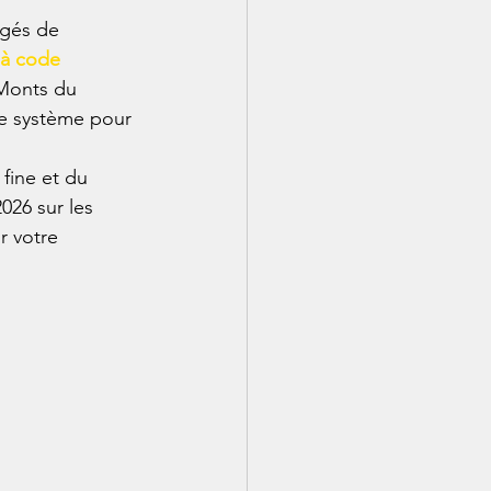
rgés de 
 à code 
 Monts du 
ce système pour 
 fine et du 
26 sur les 
r votre 