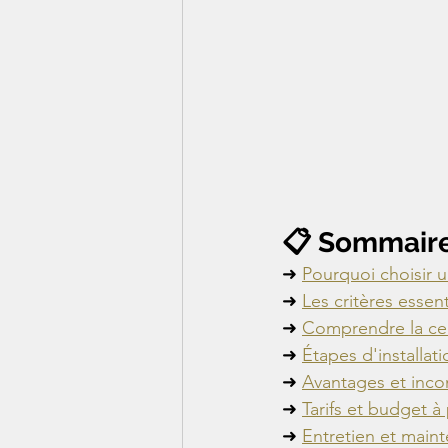
📋 Sommair
➜ 
Pourquoi choisir 
➜ 
Les critères essent
➜ 
Comprendre la cer
➜ 
Étapes d'installat
➜ 
Avantages et inco
➜ 
Tarifs et budget à
➜ 
Entretien et main