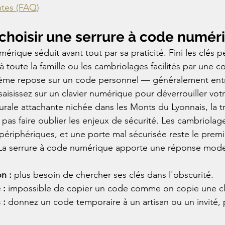
ntes (FAQ)
choisir une serrure à code numér
érique séduit avant tout par sa praticité. Fini les clés p
à toute la famille ou les cambriolages facilités par une c
tème repose sur un code personnel — généralement entr
aisissez sur un clavier numérique pour déverrouiller vot
ale attachante nichée dans les Monts du Lyonnais, la tra
t pas faire oublier les enjeux de sécurité. Les cambriola
ériphériques, et une porte mal sécurisée reste le premi
 La serrure à code numérique apporte une réponse moder
on :
 plus besoin de chercher ses clés dans l'obscurité.

 :
 impossible de copier un code comme on copie une clé
 :
 donnez un code temporaire à un artisan ou un invité, 