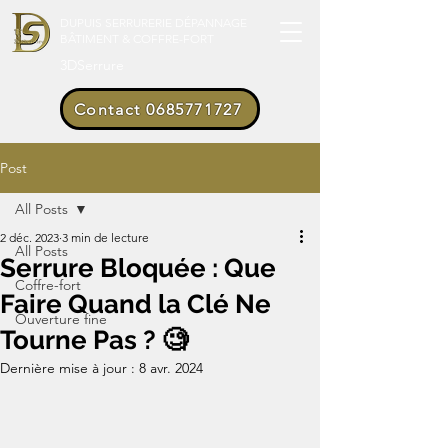
DUPUIS SERRURERIE DÉPANNAGE
BÂTIMENT & COFFRE-FORT
3DSerrure
Contact 0685771727
Post
All Posts
2 déc. 2023
3 min de lecture
All Posts
Serrure Bloquée : Que
Coffre-fort
Faire Quand la Clé Ne
Ouverture fine
Tourne Pas ? 🧐
Dernière mise à jour :
8 avr. 2024