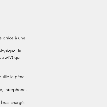
me grâce à une 
hysique, la 
ou 24V) qui 
uille le pêne 
e, interphone, 
 bras chargés 