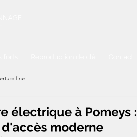
ANNAGE
T
 forts
Reproduction de clé
Contact
rture fine
re électrique à Pomeys :
e d'accès moderne