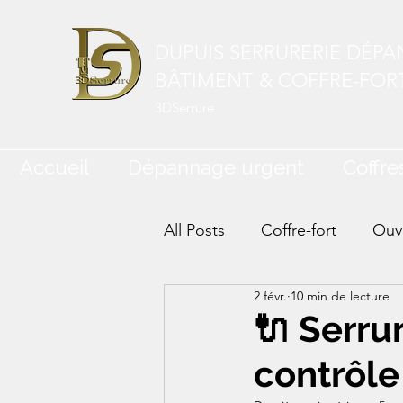
DUPUIS SERRURERIE DÉP
BÂTIMENT & COFFRE-FOR
3DSerrure
Accueil
Dépannage urgent
Coffres
All Posts
Coffre-fort
Ouve
2 févr.
10 min de lecture
🔌 Serru
contrôl