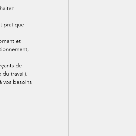
haitez 
t pratique 
ornant et 
ctionnement, 
rçants de 
 du travail), 
à vos besoins 