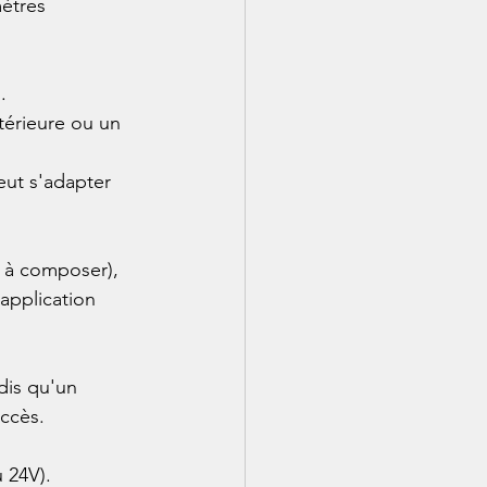
ètres 
.
térieure ou un 
eut s'adapter 
 à composer), 
application 
dis qu'un 
accès.
u 24V).