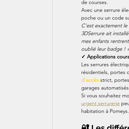
de courses.
Avec une serrure éle
poche ou un code sur 
C'est exactement le
3DSerrure ait install
mes enfants rentrent
oublié leur badge ! 
✓ Applications cour
Les serrures électriq
résidentiels, portes
d'accès
 strict, port
garages automatisés
Si vous souhaitez mo
urgent serrurerie
 peu
habitation à Pomeys.
🔐 Les diffé