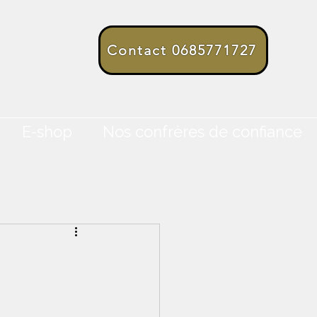
Contact 0685771727
E-shop
Nos confrères de confiance