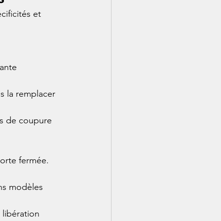
ificités et 
tante 
s la remplacer 
as de coupure 
porte fermée.
ins modèles 
libération 