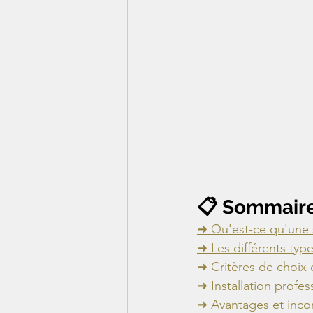
📋 Sommair
➜ Qu'est-ce qu'une s
➜ Les différents type
➜ Critères de choix 
➜ Installation profes
➜ Avantages et incon