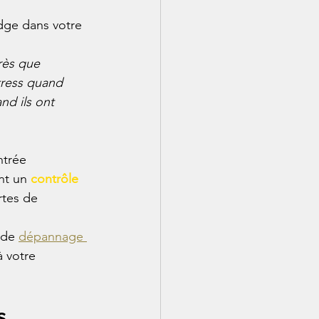
dge dans votre 
rès que 
stress quand 
nd ils ont 
ntrée 
nt un 
contrôle 
rtes de 
 de 
dépannage 
à votre 
s