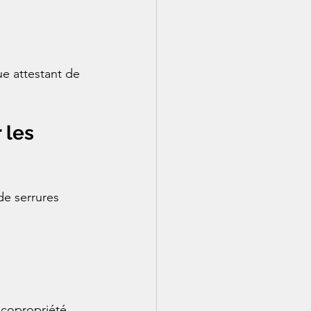
e attestant de 
les 
e serrures 
 copropriété.