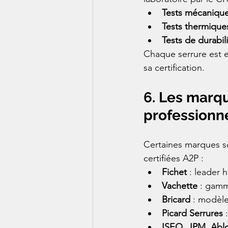
Tests mécaniqu
Tests thermique
Tests de durabil
Chaque serrure est 
sa certification.
6. Les marq
professionn
Certaines marques so
certifiées A2P :
Fichet
 : leader 
Vachette
 : gamm
Bricard
 : modèle
Picard Serrures
 
ISEO, JPM, Abl