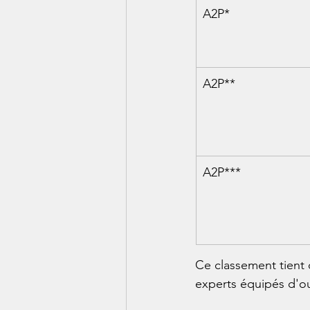
A2P*
A2P**
A2P***
Ce classement tient
experts équipés d'ou