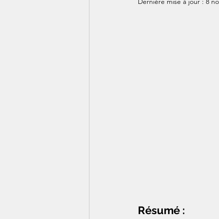
Dernière mise à jour :
8 no
Résumé :