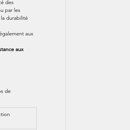
té des 
 par les 
la durabilité 
 également aux 
istance aux 
ps de 
ction