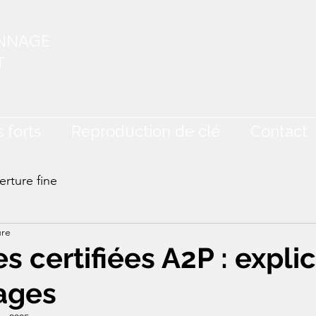
ANNAGE
T
 forts
Reproduction de clé
Contact
rture fine
ure
es certifiées A2P : expli
ages