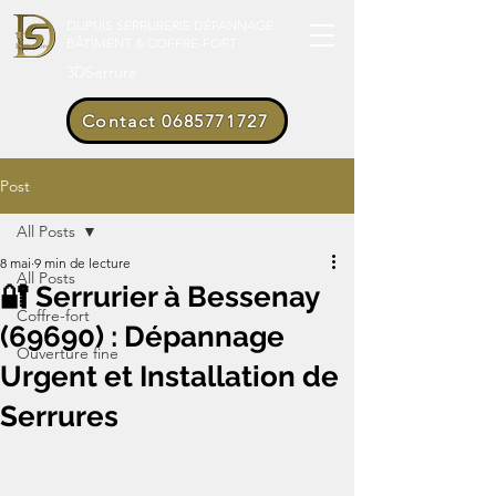
DUPUIS SERRURERIE DÉPANNAGE
BÂTIMENT & COFFRE-FORT
3DSerrure
Contact 0685771727
Post
All Posts
8 mai
9 min de lecture
All Posts
🔐 Serrurier à Bessenay
Coffre-fort
(69690) : Dépannage
Ouverture fine
Urgent et Installation de
Serrures