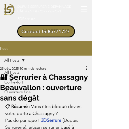
DUPUIS SERRURERIE DÉPANNAGE
BÂTIMENT & COFFRE-FORT
3DSerrure
Contact 0685771727
Post
All Posts
25 déc. 2025
10 min de lecture
All Posts
🔐 Serrurier à Chassagny
Coffre-fort
Beauvallon : ouverture
Ouverture fine
sans dégât
📋 
Résumé
 : Vous êtes bloqué devant 
votre porte à Chassagny ?
Pas de panique ! 
3DSerrure
 (Dupuis 
Serrurerie), artisan serrurier basé à 