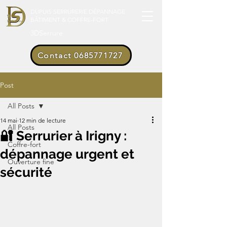
DUPUIS SERRURERIE DÉPANNAGE
BÂTIMENT & COFFRE-FORT
3DSerrure
Contact 0685771727
Post
All Posts
14 mai
12 min de lecture
All Posts
🔐 Serrurier à Irigny :
Coffre-fort
dépannage urgent et
Ouverture fine
sécurité