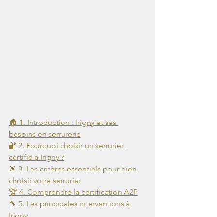
🏠 1. Introduction : Irigny et ses 
besoins en serrurerie
🔐 2. Pourquoi choisir un serrurier 
certifié à Irigny ?
🎯 3. Les critères essentiels pour bien 
choisir votre serrurier
🏆 4. Comprendre la certification A2P
🔧 5. Les principales interventions à 
Irigny