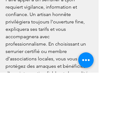
requiert vigilance, information et 
confiance. Un artisan honnête 
privilégiera toujours l’ouverture fine, 
expliquera ses tarifs et vous 
accompagnera avec 
professionnalisme. En choisissant un 
serrurier certifié ou membre 
d’associations locales, vous vous 
protégez des arnaques et bénéficiez 
d’une intervention fiable et de qualité.
👉 Vous souhaitez nous poser une 
question ?
Contactez dès maintenant Dupuis 
Serrurerie 3dserrure sur 
https://www.3dserrure.com/contact
.