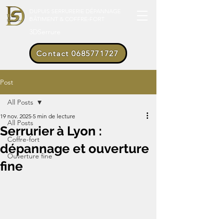
DUPUIS SERRURERIE DÉPANNAGE
BÂTIMENT & COFFRE-FORT
3DSerrure
Contact 0685771727
Post
All Posts
19 nov. 2025
5 min de lecture
All Posts
Serrurier à Lyon :
Coffre-fort
dépannage et ouverture
Ouverture fine
fine