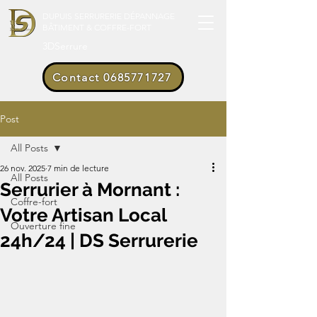
DUPUIS SERRURERIE DÉPANNAGE
BÂTIMENT & COFFRE-FORT
3DSerrure
Contact 0685771727
Post
All Posts
26 nov. 2025
7 min de lecture
All Posts
Serrurier à Mornant :
Coffre-fort
Votre Artisan Local
Ouverture fine
24h/24 | DS Serrurerie