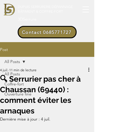
DUPUIS SERRURERIE DÉPANNAGE
BÂTIMENT & COFFRE-FORT
3DSerrure
Contact 0685771727
Post
All Posts
4 juil.
11 min de lecture
All Posts
🔍 Serrurier pas cher à
Coffre-fort
Chaussan (69440) :
Ouverture fine
comment éviter les
arnaques
Dernière mise à jour :
4 juil.