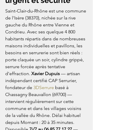
urgent et sécurité
Saint-Clair-du-Rhône est une commune 
de l'Isère (38370), nichée sur la rive 
gauche du Rhône entre Vienne et 
Condrieu. Avec ses quelque 4 800 
habitants répartis dans de nombreuses 
maisons individuelles et pavillons, les 
besoins en serrurerie sont bien réels : 
porte claquée un soir, cylindre grippé, 
serrure forcée après tentative 
d'effraction. 
Xavier Dupuis
 — artisan 
indépendant certifié CAP Serrurier, 
fondateur de 
3DSerrure
 basé à 
Chassagny Beauvallon (69700) — 
intervient régulièrement sur cette 
commune et dans les villages voisins 
de la vallée du Rhône. Délai habituel 
depuis Mornant : 20 à 35 minutes. 
Disponible 
7j/7 au 06 85 77 17 27
 — 