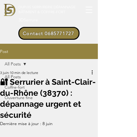
DUPUIS SERRURERIE DÉPANNAGE
BÂTIMENT & COFFRE-FORT
3DSerrure
Contact 0685771727
Post
All Posts
3 juin
10 min de lecture
All Posts
🔐 Serrurier à Saint-Clair-
Coffre-fort
du-Rhône (38370) :
Ouverture fine
dépannage urgent et
sécurité
Dernière mise à jour :
8 juin