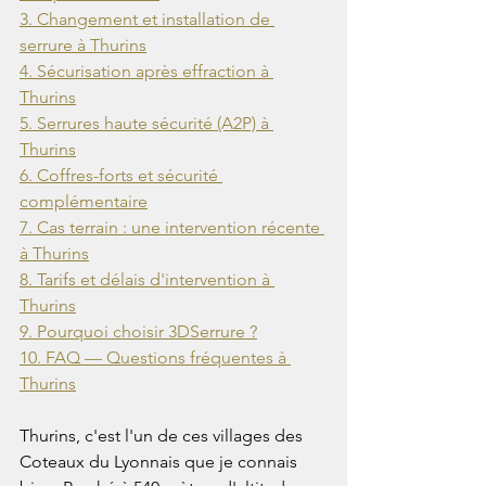
3. Changement et installation de 
serrure à Thurins
4. Sécurisation après effraction à 
Thurins
5. Serrures haute sécurité (A2P) à 
Thurins
6. Coffres-forts et sécurité 
complémentaire
7. Cas terrain : une intervention récente 
à Thurins
8. Tarifs et délais d'intervention à 
Thurins
9. Pourquoi choisir 3DSerrure ?
10. FAQ — Questions fréquentes à 
Thurins
Thurins, c'est l'un de ces villages des 
Coteaux du Lyonnais que je connais 