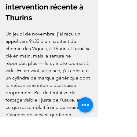
intervention récente à 
Thurins
Un jeudi de novembre, j'ai reçu un 
appel vers 9h30 d'un habitant du 
chemin des Vignes, à Thurins. Il avait sa 
clé en main, mais la serrure ne 
répondait plus — le cylindre tournait à 
vide. En arrivant sur place, j'ai constaté 
un cylindre de marque générique dont 
le mécanisme interne était cassé 
proprement. Pas de tentative de 
forçage visible : juste de l'usure, après 
ce qui ressemblait à une quinzaine 
d'années de service quotidien.
J'ai déposé le boîtier multipoints, 
retiré le cylindre défaillant, posé un 
Mul-T-Lock MT5+ avec remise à niveau 