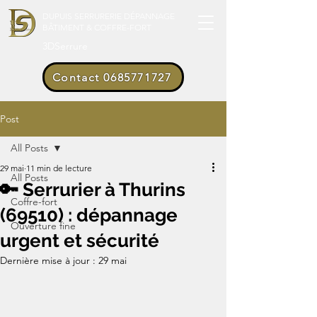
DUPUIS SERRURERIE DÉPANNAGE
BÂTIMENT & COFFRE-FORT
3DSerrure
Contact 0685771727
Post
All Posts
29 mai
11 min de lecture
All Posts
🔑 Serrurier à Thurins
Coffre-fort
(69510) : dépannage
Ouverture fine
urgent et sécurité
Dernière mise à jour :
29 mai