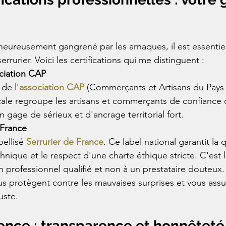
eureusement gangrené par les arnaques, il est essentiel d
rrurier. Voici les certifications qui me distinguent :
ciation CAP
de l'
association CAP
 (Commerçants et Artisans du Pays 
cale regroupe les artisans et commerçants de confiance
n gage de sérieux et d'ancrage territorial fort.
 France
ellisé 
Serrurier de France
. Ce label national garantit la 
technique et le respect d'une charte éthique stricte. C'est
n professionnel qualifié et non à un prestataire douteux.
us protègent contre les mauvaises surprises et vous assur
uste.
gence : transparence et honnêteté