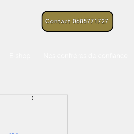
Contact 0685771727
E-shop
Nos confrères de confiance