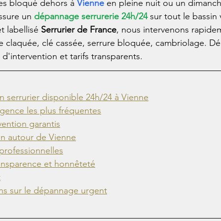
tes bloqué dehors à 
Vienne
 en pleine nuit ou un dimanch
ssure un 
dépannage serrurerie 24h/24
 sur tout le bassin 
et labellisé 
Serrurier de France
, nous intervenons rapide
e claquée, clé cassée, serrure bloquée, cambriolage. D
'intervention et tarifs transparents.
n serrurier disponible 24h/24 à Vienne
rgence les plus fréquentes
vention garantis
on autour de Vienne
 professionnelles
ransparence et honnêteté
t
ns sur le dépannage urgent