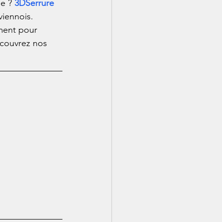
e ? 
3DSerrure
viennois. 
ment pour 
écouvrez nos 