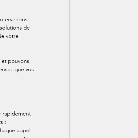
 intervenons 
solutions de 
de votre 
e et pouvons 
pensez que vos 
r rapidement 
s :
chaque appel