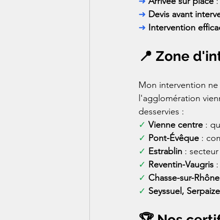
➜ 
Arrivée sur place
 
➜ 
Devis avant interv
➜ 
Intervention effic
📍 Zone d'in
Mon intervention ne 
l'agglomération vien
desservies :
✓ 
Vienne centre
 : q
✓ 
Pont-Évêque
 : co
✓ 
Estrablin
 : secteur
✓ 
Reventin-Vaugris
 
✓ 
Chasse-sur-Rhône
✓ 
Seyssuel, Serpaize
🏆 Nos certi