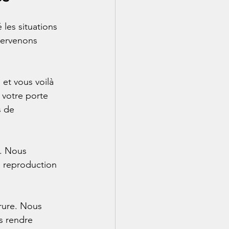
 les situations 
tervenons 
 et vous voilà 
 votre porte 
s de 
. Nous 
e reproduction 
rure. Nous 
s rendre 