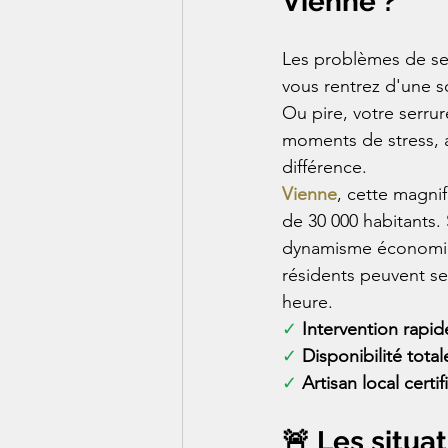
Vienne ?
Les problèmes de ser
vous rentrez d'une so
Ou pire, votre serru
moments de stress, a
différence.
Vienne
, cette magnif
de 30 000 habitants.
dynamisme économiqu
résidents peuvent se
heure.
✓ 
Intervention rapid
✓ 
Disponibilité total
✓ 
Artisan local certif
🚨 Les situa