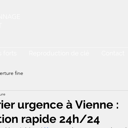
ANNAGE
T
 forts
Reproduction de clé
Contact
rture fine
ure
rier urgence à Vienne :
tion rapide 24h/24