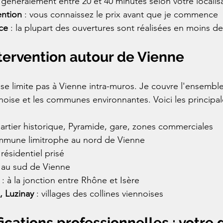
: généralement entre 20 et 40 minutes selon votre localis
ention
 : vous connaissez le prix avant que je commence
ace
 : la plupart des ouvertures sont réalisées en moins d
tervention autour de Vienne
se limite pas à Vienne intra-muros. Je couvre l'ensembl
noise et les communes environnantes. Voici les principa
uartier historique, Pyramide, gare, zones commerciales
mmune limitrophe au nord de Vienne
 résidentiel prisé
: au sud de Vienne
 : à la jonction entre Rhône et Isère
, Luzinay
 : villages des collines viennoises
fications professionnelles : votre 