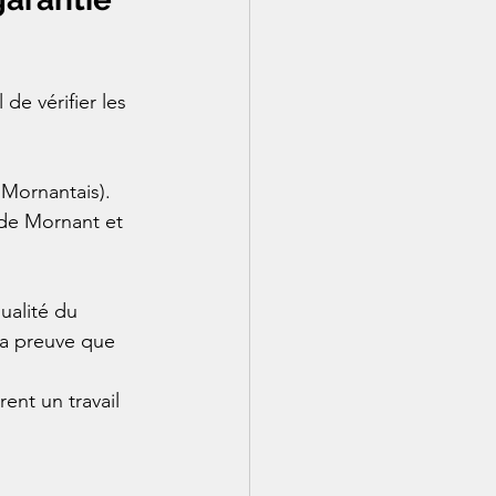
e vérifier les 
Mornantais). 
 de Mornant et 
qualité du 
 la preuve que 
ent un travail 