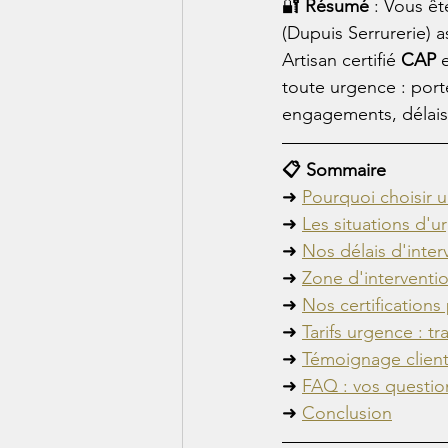
🔐 
Résumé
 : Vous ê
(Dupuis Serrurerie) a
Artisan certifié 
CAP
 
toute urgence : port
engagements, délais d
📋 Sommaire
➜ 
Pourquoi choisir u
➜ 
Les situations d'u
➜ 
Nos délais d'inter
➜ 
Zone d'interventi
➜ 
Nos certifications
➜ 
Tarifs urgence : t
➜ 
Témoignage clien
➜ 
FAQ : vos questio
➜ 
Conclusion