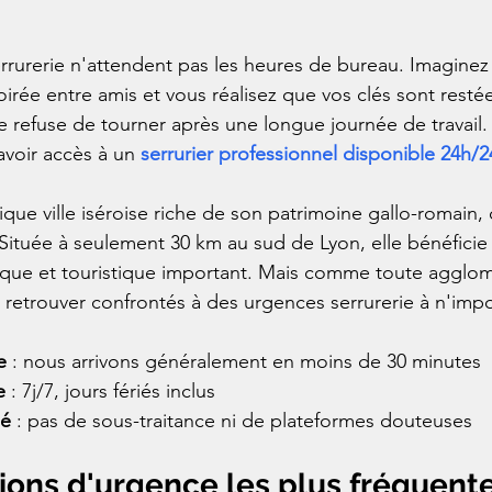
rurerie n'attendent pas les heures de bureau. Imaginez : 
irée entre amis et vous réalisez que vos clés sont restées 
re refuse de tourner après une longue journée de travail.
voir accès à un 
serrurier professionnel disponible 24h/2
ique ville iséroise riche de son patrimoine gallo-romain,
 Située à seulement 30 km au sud de Lyon, elle bénéficie
e et touristique important. Mais comme toute agglomé
 retrouver confrontés à des urgences serrurerie à n'impo
e
 : nous arrivons généralement en moins de 30 minutes
e
 : 7j/7, jours fériés inclus
ié
 : pas de sous-traitance ni de plateformes douteuses
tions d'urgence les plus fréquent