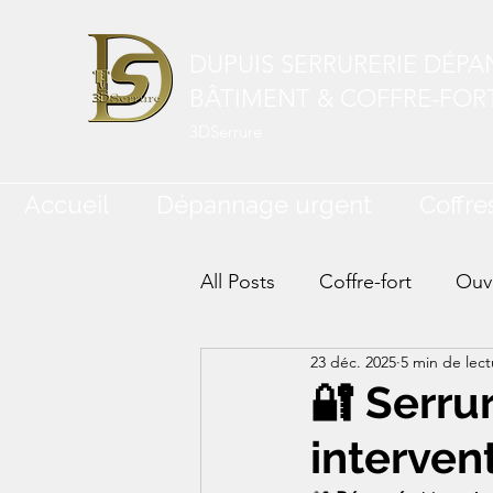
DUPUIS SERRURERIE DÉP
BÂTIMENT & COFFRE-FOR
3DSerrure
Accueil
Dépannage urgent
Coffres
All Posts
Coffre-fort
Ouve
23 déc. 2025
5 min de lect
🔐 Serru
interven