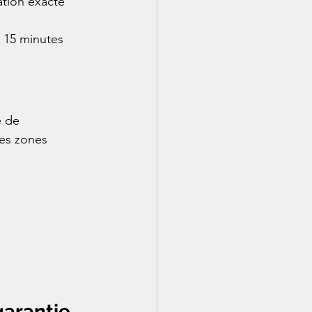
ation exacte
e 15 minutes
e de 
les zones 
garantie 