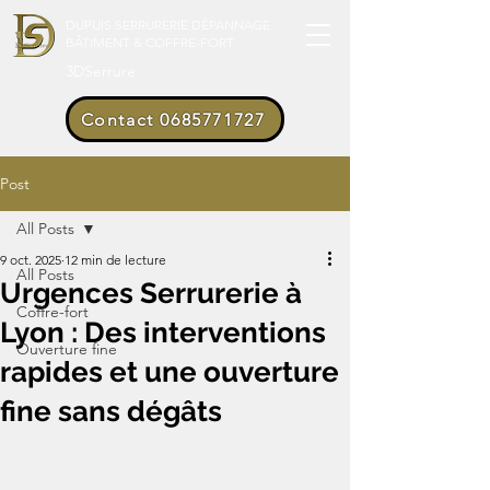
DUPUIS SERRURERIE DÉPANNAGE
BÂTIMENT & COFFRE-FORT
3DSerrure
Contact 0685771727
Post
All Posts
9 oct. 2025
12 min de lecture
All Posts
Urgences Serrurerie à
Coffre-fort
Lyon : Des interventions
Ouverture fine
rapides et une ouverture
fine sans dégâts