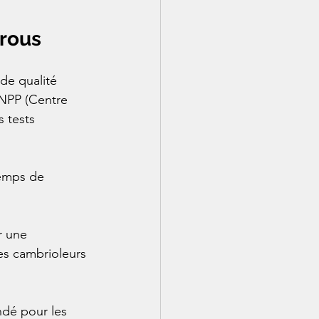
rrous
 de qualité 
CNPP (Centre 
 tests 
temps de 
r une 
les cambrioleurs 
ndé pour les 