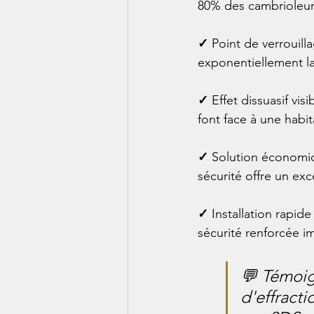
80% des cambrioleur
✓ 
Point de verrouill
exponentiellement la
✓ 
Effet dissuasif vi
font face à une habi
✓ 
Solution économiq
sécurité offre un exc
✓ 
Installation rapid
sécurité renforcée i
💬 Témoig
d'effractio