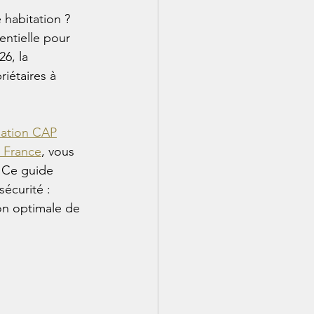
 habitation ? 
ntielle pour 
6, la 
iétaires à 
iation CAP
e France
, vous 
. Ce guide 
écurité : 
ion optimale de 