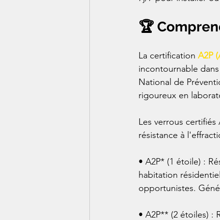
🏆 Comprendr
La certification 
A2P (
incontournable dans 
National de Préventio
rigoureux en laborato
Les verrous certifié
résistance à l'effracti
• A2P* (1 étoile) : R
habitation résidentie
opportunistes. Géné
• A2P** (2 étoiles) 