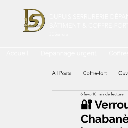
DUPUIS SERRURERIE DÉP
BÂTIMENT & COFFRE-FOR
3DSerrure
Accueil
Dépannage urgent
Coffres
All Posts
Coffre-fort
Ouve
6 févr.
10 min de lecture
🔐 Verro
Chabanèr