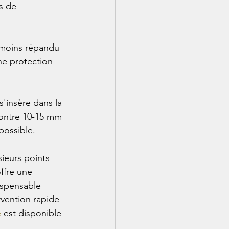
s de 
e moins répandu 
ne protection 
'insère dans la 
ontre 10-15 mm 
possible.
ieurs points 
ffre une 
ispensable 
vention rapide 
e
 est disponible 