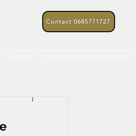
Contact 0685771727
E-shop
Nos confrères de confiance
ée