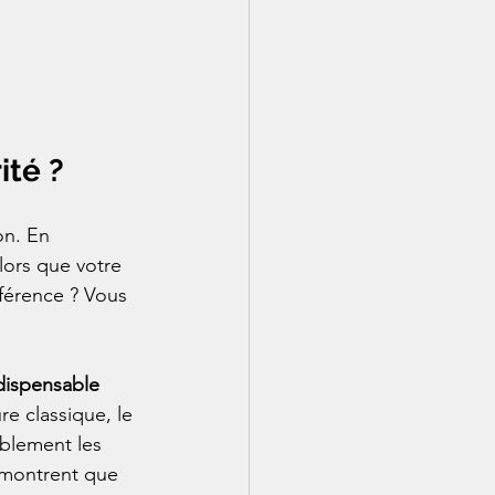
ité ?
on. En 
lors que votre 
fférence ? Vous 
.
dispensable
e classique, le 
blement les 
e montrent que 