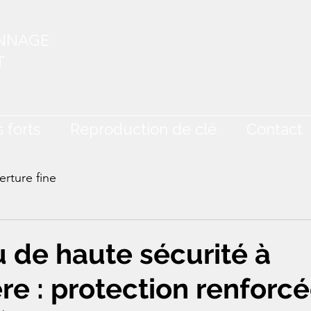
ANNAGE
T
 forts
Reproduction de clé
Contact
rture fine
u de haute sécurité à
e : protection renforc