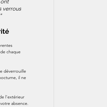
 ont 
s verrous 
"
ité
rentes 
s de chaque 
se déverrouille 
octurne, il ne 
e l'extérieur 
 votre absence. 