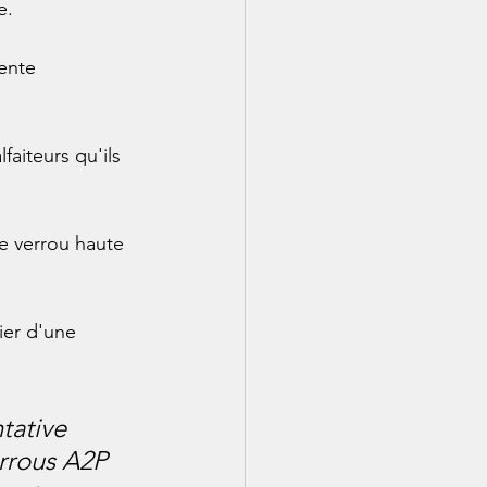
e.
ente 
aiteurs qu'ils 
e verrou haute 
ier d'une 
tative 
verrous A2P 