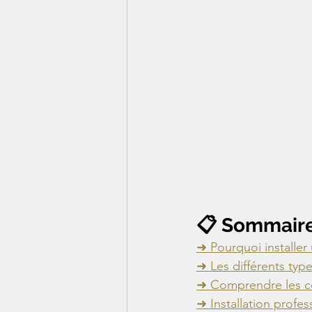
📋 Sommair
➜ Pourquoi installer
➜ Les différents typ
➜ Comprendre les ce
➜ Installation profes