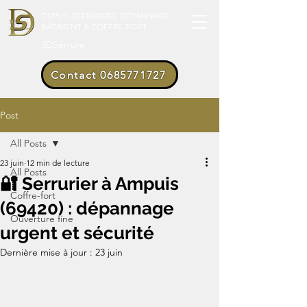
DUPUIS SERRURERIE DÉPANNAGE
BÂTIMENT & COFFRE-FORT
3DSerrure
Contact 0685771727
Post
All Posts
23 juin
12 min de lecture
All Posts
🔐 Serrurier à Ampuis
Coffre-fort
(69420) : dépannage
Ouverture fine
urgent et sécurité
Dernière mise à jour :
23 juin